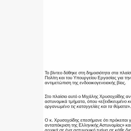
Το βίντεο δόθηκε στη δημοσιότητα στα πλαί
Πολίτη και του Υπουργείου Εργασίας για τ
αντιμετώπιση της ενδοοικογενειακής βίας.
Στο πλαίσιο αυτό ο Μιχάλης Χρυσοχοΐδης α
αστυνομικά τμήματα, όπου «
εξειδικευμένο 
οργανωμένο τις καταγγελίες και τα θύματα
».
Ο κ. Χρυσοχοϊδης επεσήμανε ότι πρόκειται γ
ανταπόκριση της Ελληνικής Αστυνομίας» και
αρχικά σε ένα αστυνομικό τμήμα σε κάθε Δι