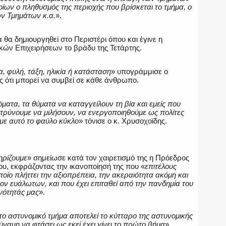
ποίων ο πληθυσμός της περιοχής που βρίσκεται το τμήμα, ο
ων Τμημάτων κ.α.
».
 θα δημιουργηθεί στο Περιστέρι όπου και έγινε η
κών Επιχειρήσεων το βράδυ της Τετάρτης.
, φυλή, τάξη, ηλικία ή κατάσταση
» υπογράμμισε ο
ς ότι μπορεί να συμβεί σε κάθε άνθρωπο.
όματα, τα θύματα να καταγγείλουν τη βία και εμείς που
οτρύνουμε να μιλήσουν, να ενεργοποιηθούμε ως πολίτες
με αυτό το φαύλο κύκλο
» τόνισε ο κ. Χρυσοχοϊδης.
ηρίζουμε
» σημείωσε κατά τον χαιρετισμό της η Πρόεδρος
υ, εκφράζοντας την ικανοποίησή της που «
επιτέλους
οίο πλήττει την αξιοπρέπεια, την ακεραιότητα ακόμη και
ον ευάλωτων, και που έχει επιταθεί από την πανδημία του
νότητάς μας
».
το αστυνομικό τμήμα αποτελεί το κύτταρο της αστυνομικής
δύναμη να φτάσει ως εκεί έχει γίνει το πρώτο βήμα
».