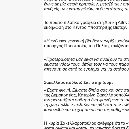
έγινε με μία σειρά κριτηρίων, μεταξύ των ο
αριθμός των καταγγελιών, οι δυνατότητες τ
Το πρώτο πιλοτικό γραφείο στη Δυτική Αθήνα
εκδήλωση στο Κέντρο Υποστήριξης Βιοτεχνι
«
Η ενδοοικογενειακή βία δεν γνωρίζει χρώμα
υπουργός Προστασίας του Πολίτη, τονίζοντα
«
Προτεραιότητά μας είναι να ανοίξουν τα στ
είμαστε γύρω τους, δίπλα τους να τους παρ
απέναντι σε αυτό το έγκλημα για να σπάσου
Σακελλαροπούλου: Σας στηρίζουμε
«
Έχετε φωνή. Είμαστε δίπλα σας και σας στ
της Δημοκρατίας, Κατερίνα Σακελλαροπούλο
αντιμετωπίζεται σοβαρά ένα φαινόμενο το οπ
τη ζωή πολλών πολιτών και μάλιστα των πλέ
κορονοϊού και τη χειροτέρευση της καθημερι
Η κυρία Σακελλαροπούλου ανέφερε ότι το «
λειτουργίας» και «όταν μια γυναίκα βρει τη 