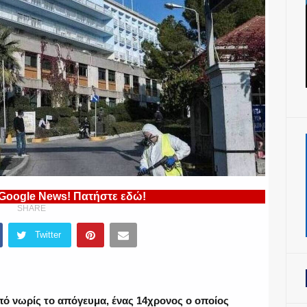
 Google News! Πατήστε εδώ!
SHARE
Twitter
πό νωρίς το απόγευμα, ένας 14χρονος ο οποίος