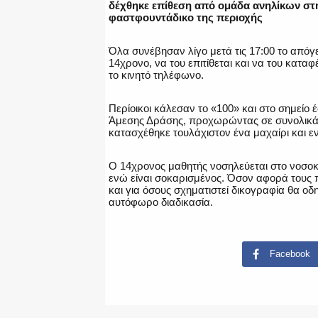
δέχθηκε επίθεση από ομάδα ανηλίκων στη
φαστφουντάδικο της περιοχής
Όλα συνέβησαν λίγο μετά τις 17:00 το απόγ
14χρονο, να του επιτίθεται και να του κατα
το κινητό τηλέφωνο.
Περίοικοι κάλεσαν το «100» και στο σημείο 
Άμεσης Δράσης, προχωρώντας σε συνολικά 9
κατασχέθηκε τουλάχιστον ένα μαχαίρι και ε
Ο 14χρονος μαθητής νοσηλεύεται στο νοσοκο
ενώ είναι σοκαρισμένος. Όσον αφορά τους 
και για όσους σχηματιστεί δικογραφία θα ο
αυτόφωρο διαδικασία.
Facebook