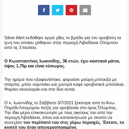
ΕΛΛΗΝΙΚΗ ΑΣΤΥΝΟΜΙΑ
Silver Alert εκδόθηκε αργά χθες το βράδυ για τον ορειβάτη τα
ίχνη του οποίου χάθηκαν στην περιοχή Λιβαδάκια Ολύμπου
από τις 3 Ιουλίου.
ΠΥΡΟΣΒΕΣΤΙΚΗ
Ο Κωνσταντίνος Ιωαννίδης, 36 ετών, έχει καστανά μάτια,
ύψος 1,75μ και είναι εύσωμος.
Την ημέρα που εξαφανίστηκε, φορούσε μαύρη μπλούζα με
ΛΙΜΕΝΙΚΟ
στάμπα, μπλε σορτσάκι και χοντρά καφέ ορειβατικά μποτάκια.
Φοράει σκουλαρίκι και στα δύο αυτιά.
Ο κ. Ιωαννίδης το Σάββατο 3/7/2021 ξεκίνησε από το Άνω
Πηγάδι Λιτοχώρου πεζός για ορειβασία στο όρος Όλυμπος.
ΕΝΟΠΛΕΣ ΔΥΝΑΜΕΙΣ
Την ίδια μέρα επικοινώνησε με τους οικείους του από την
περιοχή Λιβαδάκια, όπου και κατασκήνωσε με σκοπό να
συνεχίσει
τον περίπατό του στις γύρω περιοχές. Έκτοτε, το
κινητό του ήταν απενεργοποιημένο.