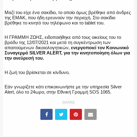
ΕΚΑΒ
Μαζί του είχε ένα σακίδιο, το οποίο όμως βρέθηκε από άνδρες
της ΕΜΑΚ, που ήδη ερευνούν την περιοχή. Στο σακίδιο
βρέθηκε το κινητό του τηλέφωνο και το tablet του.
Η ΓΡΑΜΜΗ ΖΩΗΣ, ειδοποιήθηκε από τους οικείους του το
ΑΣΤΥΝΟΜΙΚΟ ΡΕΠΟΡΤΑΖ
βράδυ της 12/07/2021 και μετά τη συγκέντρωση των
απαιτούμενων δικαιολογητικών,
ενεργοποιεί τον Κοινωνικό
Συναγερμό SILVER ALERT, για την κινητοποίηση όλων για
την ανεύρεσή του.
Η ΦΩΝΗ ΣΟΥ
Η ζωή του βρίσκεται σε κίνδυνο.
Εάν γνωρίζετε κάτι επικοινωνήστε με την υπηρεσία Silver
Alert, όλο το 24ωρο, στην Εθνική Γραμμή SOS 1065.
ΟΠΛΑ/ΕΞΟΠΛΙΣΜΟΣ
SHARE
ΟΜΑΔΕΣ ΕΛ.ΑΣ.