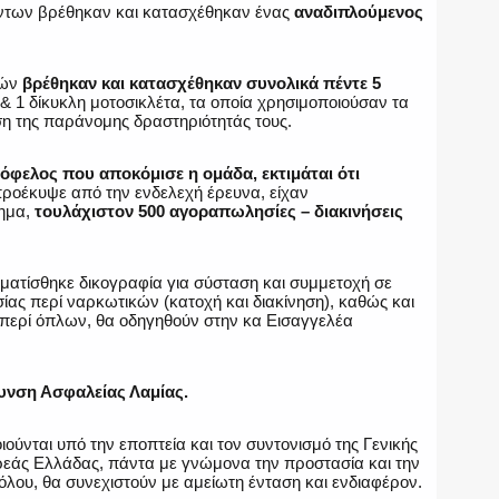
έντων βρέθηκαν και κατασχέθηκαν ένας
αναδιπλούμενος
ιών
βρέθηκαν και κατασχέθηκαν συνολικά πέντε 5
. & 1 δίκυκλη μοτοσικλέτα, τα οποία χρησιμοποιούσαν τα
ση της παράνομης δραστηριότητάς τους.
 όφελος που αποκόμισε η ομάδα, εκτιμάται ότι
ροέκυψε από την ενδελεχή έρευνα, είχαν
τημα,
τουλάχιστον 500 αγοραπωλησίες – διακινήσεις
ματίσθηκε δικογραφία για σύσταση και συμμετοχή σε
ας περί ναρκωτικών (κατοχή και διακίνηση), καθώς και
περί όπλων, θα οδηγηθούν στην κα Εισαγγελέα
υνση Ασφαλείας Λαμίας.
ιούνται υπό την εποπτεία και τον συντονισμό της Γενικής
ρεάς Ελλάδας, πάντα με γνώμονα την προστασία και την
όλου, θα συνεχιστούν με αμείωτη ένταση και ενδιαφέρον.