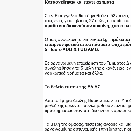
Κατασχέθηκαν και πέντε οχήματα
Στον Εισαγγελέα θα οδηγηθούν ο 52χρονος πατ
τους ενός γιου, ηλικίας 27 ετών, οι οποίοι
ομάδα και διακινούσαν κοκαΐνη, χασίσι κα
Όπως αναφέρει το lamiareport.gr
πρόκειται
έπαιρναν φυτικά αποσπάσματα ψυχοτρόπω
5 Fluoro ADB & FUB AMB.
Σε οργανωμένη επιχείρηση του Τμήματος Δ
συνελήφθησαν τα 5 μέλη της οικογένειας, 
ναρκωτικά χρήματα και άλλα.
Το δελτίο τύπου της ΕΛ.ΑΣ.
Από το Τμήμα Δίωξης Ναρκωτικών της Υποδι
μεθοδικής έρευνας, συνελήφθησαν πέντε ημ
δραστηριοποιούταν στη διακίνηση ναρκωτικώ
Τα μέλη της ομάδας, τέσσερις άνδρες και μ
οργανωμένης αστυνομικής επιχείρησης, η οπ