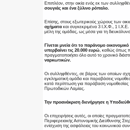
Επιπλέον, στην οικία ενός εκ των συλληφθ
σουγιάς και ένα ξύλινο ρόπαλο.
Επίσης, στους εξωτερικούς χώρους των οικ
οχήματα
και συγκεκριμένα 3 Ι.Χ.Φ., 1 Ι.Χ.Ε
μέλη της ομάδας, ως μέσα για τη διευκόλυν
Γίνεται μνεία ότι το παράνομο οικονομικό
υπερβαίνει τις 20.000 ευρώ
, καθώς όπως π
πραγματοποιήσει όλο αυτό το χρονικό διάσ
ναρκωτικών.
Οι συλληφθέντες, σε βάρος των οποίων σχη
εγκληματική ομάδα και παραβάσεις νομοθεσί
κατά περίπτωση για παράβαση νομοθεσίας 
Πρωτοδικών Λαμίας.
Την προανάκριση διενήργησε η Υποδιεύθ
Οι επιχειρήσεις αυτές, οι οποίες πραγματοπο
Περιφερειακής Αστυνομικής Διεύθυνσης Στε
ενίσχυση της ασφάλειας του κοινωνικού συν