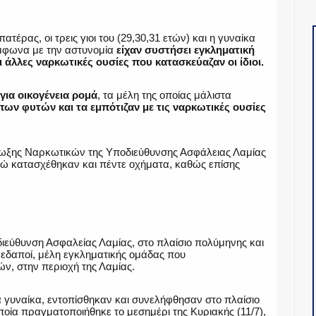
έρας, οι τρεις γιοι του (29,30,31 ετών) και η γυναίκα
 σύμφωνα με την αστυνομία
είχαν συστήσει εγκληματική
ι άλλες ναρκωτικές ουσίες που κατασκεύαζαν οι ίδιοι.
 για οικογένεια ρομά
, τα μέλη της οποίας μάλιστα
ν φυτών και τα εμπότιζαν με τις ναρκωτικές ουσίες
ίωξης Ναρκωτικών της Υποδιεύθυνσης Ασφάλειας Λαμίας
ενώ κατασχέθηκαν και πέντε οχήματα, καθώς επίσης
εύθυνση Ασφαλείας Λαμίας, στο πλαίσιο πολύμηνης και
εδαποί, μέλη εγκληματικής ομάδας που
ν, στην περιοχή της Λαμίας.
ία γυναίκα, εντοπίσθηκαν και συνελήφθησαν στο πλαίσιο
οία πραγματοποιήθηκε το μεσημέρι της Κυριακής (11/7),