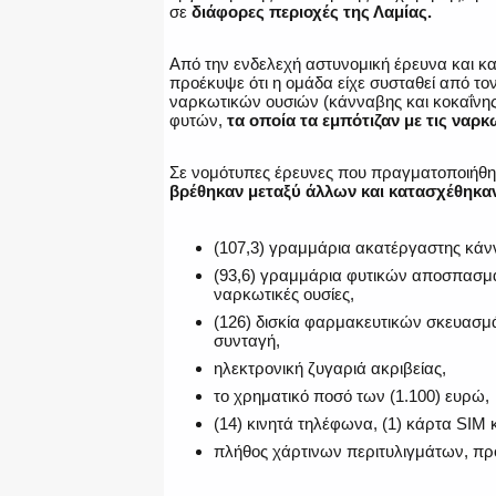
σε
διάφορες περιοχές της Λαμίας.
Από την ενδελεχή αστυνομική έρευνα και κατ
προέκυψε ότι η ομάδα είχε συσταθεί από τον
ναρκωτικών ουσιών (κάνναβης και κοκαΐν
φυτών,
τα οποία τα εμπότιζαν με τις ναρ
Σε νομότυπες έρευνες που πραγματοποιήθηκ
βρέθηκαν μεταξύ άλλων και κατασχέθηκα
(107,3) γραμμάρια ακατέργαστης κάν
(93,6) γραμμάρια φυτικών αποσπασμ
ναρκωτικές ουσίες,
(126) δισκία φαρμακευτικών σκευασμά
συνταγή,
ηλεκτρονική ζυγαριά ακριβείας,
το χρηματικό ποσό των (1.100) ευρώ,
(14) κινητά τηλέφωνα, (1) κάρτα SIM 
πλήθος χάρτινων περιτυλιγμάτων, π