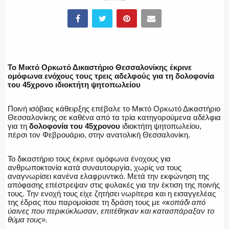
ΕΛΛΗΝΙΚΗ ΑΣΤΥΝΟΜΙΑ
Το Μικτό Ορκωτό Δικαστήριο Θεσσαλονίκης έκρινε
ομόφωνα ενόχους τους τρεις αδελφούς για τη δολοφονία
του 45χρονο ιδιοκτήτη ψητοπωλείου
ΠΥΡΟΣΒΕΣΤΙΚΗ
Ποινή ισόβιας κάθειρξης επέβαλε το Μικτό Ορκωτό Δικαστήριο
Θεσσαλονίκης σε καθένα από τα τρία κατηγορούμενα αδέλφια
για τη
δολοφονία του 45χρονου
ιδιοκτήτη ψητοπωλείου,
πέρσι τον Φεβρουάριο, στην ανατολική Θεσσαλονίκη.
ΛΙΜΕΝΙΚΟ
Το δικαστήριο τους έκρινε ομόφωνα ένοχους για
ανθρωποκτονία κατά συναυτουργία, χωρίς να τους
αναγνωρίσει κανένα ελαφρυντικό. Μετά την εκφώνηση της
απόφασης επέστρεψαν στις φυλακές για την έκτιση της ποινής
ΕΝΟΠΛΕΣ ΔΥΝΑΜΕΙΣ
τους. Την ενοχή τους είχε ζητήσει νωρίτερα και η εισαγγελέας
της έδρας που παρομοίασε τη δράση τους με
«κοπάδι από
ύαινες που περικύκλωσαν, επιτέθηκαν και κατασπάραξαν το
θύμα τους».