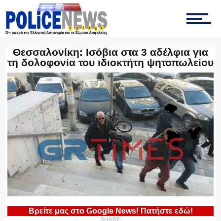
ΤΡΟΧΑΙΑ
Θεσσαλονίκη: Ισόβια στα 3 αδέλφια για
τη δολοφονία του ιδιοκτήτη ψητοπωλείου
ΟΠΚΕ
ΟΜΑΔΑ “Ζ”
ΕΚΑΜ
ΥΑΤ/ΥΜΕΤ
Βρείτε μας στο Google News! Πατήστε εδώ!
SHARE