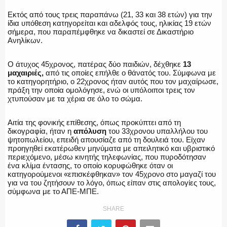
ΕΚΑΒ
Εκτός από τους τρεις παραπάνω (21, 33 και 38 ετών) για την
ίδια υπόθεση κατηγορείται και αδελφός τους, ηλικίας 19 ετών
σήμερα, που παραπέμφθηκε να δικαστεί σε Δικαστήριο
Ανηλίκων.
ΑΣΤΥΝΟΜΙΚΟ ΡΕΠΟΡΤΑΖ
Ο άτυχος 45χρονος, πατέρας δύο παιδιών, δέχθηκε
13
μαχαιριές,
από τις οποίες επήλθε ο θάνατός του. Σύμφωνα με
το κατηγορητήριο, ο 22χρονος ήταν αυτός που τον μαχαίρωσε,
πράξη την οποία ομολόγησε, ενώ οι υπόλοιποι τρεις τον
χτυπούσαν με τα χέρια σε όλο το σώμα.
Η ΦΩΝΗ ΣΟΥ
Αιτία της φονικής επίθεσης, όπως προκύπτει από τη
δικογραφία, ήταν η
απόλυση
του 33χρονου υπαλλήλου του
ψητοπωλείου, επειδή απουσίαζε από τη δουλειά του. Είχαν
προηγηθεί εκατέρωθεν μηνύματα με απειλητικό και υβριστικό
περιεχόμενο, μέσω κινητής τηλεφωνίας, που πυροδότησαν
ΟΠΛΑ/ΕΞΟΠΛΙΣΜΟΣ
ένα κλίμα έντασης, το οποίο κορυφώθηκε όταν οι
κατηγορούμενοι «επισκέφθηκαν» τον 45χρονο στο μαγαζί του
για να του ζητήσουν το λόγο, όπως είπαν στις απολογίες τους,
σύμφωνα με το ΑΠΕ-ΜΠΕ.
SHARE
ΟΜΑΔΕΣ ΕΛ.ΑΣ.