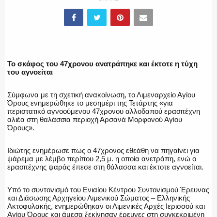
ΥΑΤ/ΥΜΕΤ
ΕΛΛΗΝΙΚΗ ΑΣΤΥΝΟΜΙΑ
Το σκάφος του 47χρονου ανατράπηκε και έκτοτε η τύχη
του αγνοείται
Σύμφωνα με τη σχετική ανακοίνωση, το Λιμεναρχείο Αγίου
ΠΥΡΟΣΒΕΣΤΙΚΗ
Όρους ενημερώθηκε το μεσημέρι της Τετάρτης «για
περιστατικό αγνοούμενου 47χρονου αλλοδαπού ερασιτέχνη
αλιέα στη θαλάσσια περιοχή Αρσανά Μορφονού Αγίου
Όρους».
ΛΙΜΕΝΙΚΟ
Ιδιώτης ενημέρωσε πως ο 47χρονος εθεάθη να πηγαίνει για
ψάρεμα με λέμβο περίπου 2,5 μ. η οποία ανετράπη, ενώ ο
ερασιτέχνης ψαράς έπεσε στη θάλασσα και έκτοτε αγνοείται.
Υπό το συντονισμό του Ενιαίου Κέντρου Συντονισμού Έρευνας
ΕΝΟΠΛΕΣ ΔΥΝΑΜΕΙΣ
και Διάσωσης Αρχηγείου Λιμενικού Σώματος – Ελληνικής
Ακτοφυλακής, ενημερώθηκαν οι Λιμενικές Αρχές Ιερισσού και
Αγίου Όρους και άμεσα ξεκίνησαν έρευνες στη συγκεκριμένη