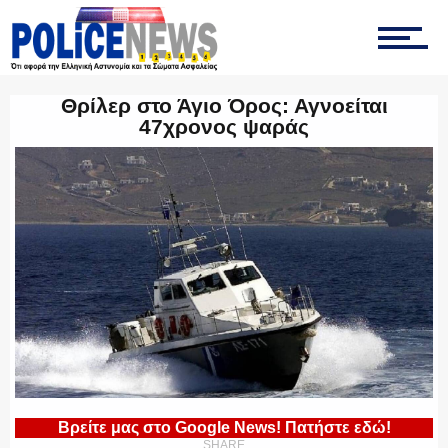
ΤΡΟΧΑΙΑ
Θρίλερ στο Άγιο Όρος: Αγνοείται
47χρονος ψαράς
ΟΠΚΕ
ΟΜΑΔΑ “Ζ”
ΕΚΑΜ
Βρείτε μας στο Google News! Πατήστε εδώ!
SHARE