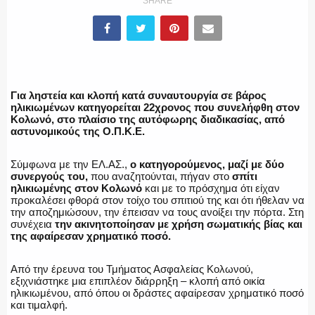
SHARE
ΕΛΛΗΝΙΚΗ ΑΣΤΥΝΟΜΙΑ
Για ληστεία και κλοπή κατά συναυτουργία σε βάρος
ηλικιωμένων κατηγορείται 22χρονος που συνελήφθη στον
Κολωνό, στο πλαίσιο της αυτόφωρης διαδικασίας, από
αστυνομικούς της Ο.Π.Κ.Ε.
ΠΥΡΟΣΒΕΣΤΙΚΗ
Σύμφωνα με την ΕΛ.ΑΣ.,
ο κατηγορούμενος, μαζί με δύο
συνεργούς του,
που αναζητούνται, πήγαν στο
σπίτι
ηλικιωμένης στον Κολωνό
και με το πρόσχημα ότι είχαν
προκαλέσει φθορά στον τοίχο του σπιτιού της και ότι ήθελαν να
ΛΙΜΕΝΙΚΟ
την αποζημιώσουν, την έπεισαν να τους ανοίξει την πόρτα. Στη
συνέχεια
την ακινητοποίησαν με χρήση σωματικής βίας και
της αφαίρεσαν χρηματικό ποσό.
Από την έρευνα του Τμήματος Ασφαλείας Κολωνού,
ΕΝΟΠΛΕΣ ΔΥΝΑΜΕΙΣ
εξιχνιάστηκε μια επιπλέον διάρρηξη – κλοπή από οικία
ηλικιωμένου, από όπου οι δράστες αφαίρεσαν χρηματικό ποσό
και τιμαλφή.