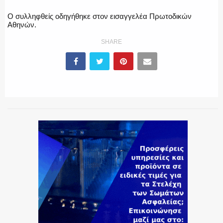
Ο συλληφθείς οδηγήθηκε στον εισαγγελέα Πρωτοδικών
ΕΚΑΒ
Αθηνών.
SHARE
ΑΣΤΥΝΟΜΙΚΟ ΡΕΠΟΡΤΑΖ
Η ΦΩΝΗ ΣΟΥ
ΟΠΛΑ/ΕΞΟΠΛΙΣΜΟΣ
ΟΜΑΔΕΣ ΕΛ.ΑΣ.