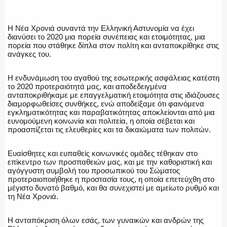
Η Νέα Χρονιά συναντά την Ελληνική Αστυνομία να έχει
διανύσει το 2020 μια πορεία συνέπειας και ετοιμότητας, μια
ΕΛΛΗΝΙΚΗ ΑΣΤΥΝΟΜΙΑ
πορεία που στάθηκε δίπλα στον πολίτη και ανταποκρίθηκε στις
ανάγκες του.
Η ενδυνάμωση του αγαθού της εσωτερικής ασφάλειας κατέστη
το 2020 προτεραιότητά μας, και αποδεδειγμένα
ΠΥΡΟΣΒΕΣΤΙΚΗ
ανταποκριθήκαμε με επαγγελματική ετοιμότητα στις ιδιάζουσες
διαμορφωθείσες συνθήκες, ενώ αποδείξαμε ότι φαινόμενα
εγκληματικότητας και παραβατικότητας αποκλείονται από μια
ευνομούμενη κοινωνία και πολιτεία, η οποία σέβεται και
προασπίζεται τις ελευθερίες και τα δικαιώματα των πολιτών.
ΛΙΜΕΝΙΚΟ
Ευαίσθητες και ευπαθείς κοινωνικές ομάδες τέθηκαν στο
επίκεντρο των προσπαθειών μας, και με την καθοριστική και
αγόγγυστη συμβολή του προσωπικού του Σώματος
προτεραιοποιήθηκε η προστασία τους, η οποία επετεύχθη στο
μέγιστο δυνατό βαθμό, και θα συνεχιστεί με αμείωτο ρυθμό και
ΕΝΟΠΛΕΣ ΔΥΝΑΜΕΙΣ
τη Νέα Χρονιά.
Η ανταπόκριση όλων εσάς, των γυναικών και ανδρών της