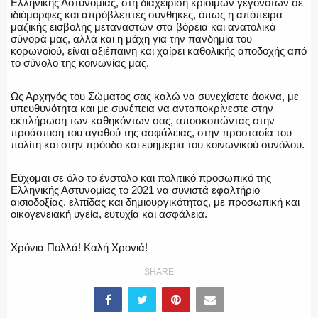
Ελληνικής Αστυνομίας, στη διαχείριση κρίσιμων γεγονότων σε
ιδιόμορφες και απρόβλεπτες συνθήκες, όπως η απόπειρα
ΕΚΑΒ
μαζικής εισβολής μεταναστών στα βόρεια και ανατολικά
σύνορά μας, αλλά και η μάχη για την πανδημία του
κορωνοϊού, είναι αξιέπαινη και χαίρει καθολικής αποδοχής από
το σύνολο της κοινωνίας μας.
ΑΣΤΥΝΟΜΙΚΟ ΡΕΠΟΡΤΑΖ
Ως Αρχηγός του Σώματος σας καλώ να συνεχίσετε άοκνα, με
υπευθυνότητα και με συνέπεια να ανταποκρίνεστε στην
εκπλήρωση των καθηκόντων σας, αποσκοπώντας στην
προάσπιση του αγαθού της ασφάλειας, στην προστασία του
πολίτη και στην πρόοδο και ευημερία του κοινωνικού συνόλου.
Η ΦΩΝΗ ΣΟΥ
Εύχομαι σε όλο το ένστολο και πολιτικό προσωπικό της
Ελληνικής Αστυνομίας το 2021 να συνιστά εφαλτήριο
αισιοδοξίας, ελπίδας και δημιουργικότητας, με προσωπική και
οικογενειακή υγεία, ευτυχία και ασφάλεια.
ΟΠΛΑ/ΕΞΟΠΛΙΣΜΟΣ
Χρόνια Πολλά! Καλή Χρονιά!
SHARE
ΟΜΑΔΕΣ ΕΛ.ΑΣ.