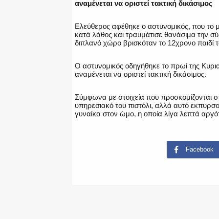
αναμένεται να οριστεί τακτική δικάσιμος
Eλεύθερος αφέθηκε ο αστυνομικός, που το 
κατά λάθος και τραυμάτισε θανάσιμα την σύζ
διπλανό χώρο βρισκόταν το 12χρονο παιδί τ
Ο αστυνομικός οδηγήθηκε το πρωί της Κυρια
αναμένεται να οριστεί τακτική δικάσιμος.
Σύμφωνα με στοιχεία που προσκομίζονται στ
υπηρεσιακό του πιστόλι, αλλά αυτό εκπυρσο
γυναίκα στον ώμο, η οποία λίγα λεπτά αργ
Facebook