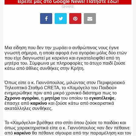
Βρείτε μας στο Google News! Πατήστε εδώ!
SHARE
ΕΛΛΗΝΙΚΗ ΑΣΤΥΝΟΜΙΑ
Μια είδηση που δεν την χωράει ο ανθρώπινος νους έγινε
γνωστή σήμερα, η οποία αφορά ένα αγοράκι μόλις δύο ετών
ΠΥΡΟΣΒΕΣΤΙΚΗ
που είχε διαγνωστεί με καρκίνο και εγκαταλειφθεί από τη
μητέρα του. Σύμφωνα με πληροφορίες το άτυχο παιδί ζούσε
κάτω από άθλιες συνθήκες στην Κρήτη.
Όπως είπε ο κ. Γιαννόπουλος, μιλώντας στον Περιφερειακό
ΛΙΜΕΝΙΚΟ
Τηλεοπτικό Σταθμό CRETA, το «Χαμόγελο του Παιδιού»
ενημερώθηκε πριν από μικρό χρονικό διάστημα πως το
2χρονο αγοράκι
, η
μητέρα
του οποίου το
εγκατέλειψε
,
έπασχε από
καρκίνο
και ζούσε κάτω από σοκαριστικά
ακατάλληλες συνθήκες.
ΕΝΟΠΛΕΣ ΔΥΝΑΜΕΙΣ
Το «Χαμόγελο» βρέθηκε στο σπίτι όπου ζούσε το παιδάκι και
όπως χαρακτηριστικά είπε ο κ. Γιαννόπουλος «αν δεν πέθαινε
από
καρκίνο
θα πέθαινε σίγουρα από την παραμέληση και τον