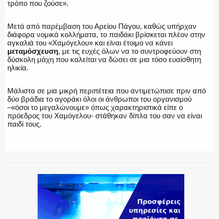
τρόπο που ζούσε».
ΕΚΑΒ
Μετά από παρέμβαση του Αρείου Πάγου, καθώς υπήρχαν
διάφορα νομικά κολλήματα, το παιδάκι βρίσκεται πλέον στην
αγκαλιά του «Χαμόγελου» και είναι έτοιμο να κάνει
μεταμόσχευση
, με τις ευχές όλων να το συντροφεύουν στη
δύσκολη μάχη που καλείται να δώσει σε μια τόσο ευαίσθητη
ΑΣΤΥΝΟΜΙΚΟ ΡΕΠΟΡΤΑΖ
ηλικία.
Μάλιστα σε μια μικρή περιπέτεια που αντιμετώπισε πριν από
δύο βράδια το αγοράκι όλοι οι άνθρωποι του οργανισμού
–«όσοι το μεγαλώνουμε» όπως χαρακτηριστικά είπε ο
Η ΦΩΝΗ ΣΟΥ
πρόεδρος του Χαμόγελου- στάθηκαν δίπλα του σαν να είναι
παιδί τους.
ΟΠΛΑ/ΕΞΟΠΛΙΣΜΟΣ
ΟΜΑΔΕΣ ΕΛ.ΑΣ.