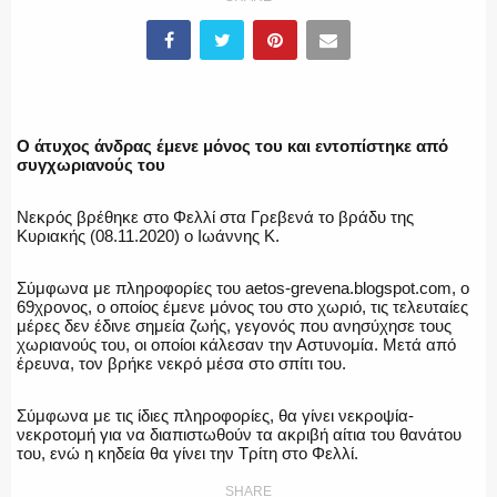
ΥΑΤ/ΥΜΕΤ
ΕΛΛΗΝΙΚΗ ΑΣΤΥΝΟΜΙΑ
Ο άτυχος άνδρας έμενε μόνος του και εντοπίστηκε από
συγχωριανούς του
Νεκρός βρέθηκε στο Φελλί στα Γρεβενά το βράδυ της
ΠΥΡΟΣΒΕΣΤΙΚΗ
Κυριακής (08.11.2020) ο Ιωάννης Κ.
Σύμφωνα με πληροφορίες του aetos-grevena.blogspot.com, ο
69χρονος, ο οποίος έμενε μόνος του στο χωριό, τις τελευταίες
μέρες δεν έδινε σημεία ζωής, γεγονός που ανησύχησε τους
ΛΙΜΕΝΙΚΟ
χωριανούς του, οι οποίοι κάλεσαν την Αστυνομία. Μετά από
έρευνα, τον βρήκε νεκρό μέσα στο σπίτι του.
Σύμφωνα με τις ίδιες πληροφορίες, θα γίνει νεκροψία-
νεκροτομή για να διαπιστωθούν τα ακριβή αίτια του θανάτου
ΕΝΟΠΛΕΣ ΔΥΝΑΜΕΙΣ
του, ενώ η κηδεία θα γίνει την Τρίτη στο Φελλί.
SHARE