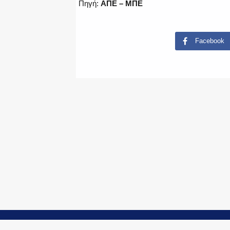
Πηγή:
ΑΠΕ – ΜΠΕ
Facebook
© Copyright 2015-2024 - PoliceNews.gr by
G P