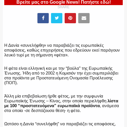
Βρείτε μας στο Google News! Πατήστε εδώ!
SHARE
ΕΛΛΗΝΙΚΗ ΑΣΤΥΝΟΜΙΑ
ΠΥΡΟΣΒΕΣΤΙΚΗ
Η Δανία «συνελήφθη» να παραβιάζει τις ευρωπαϊκές
αποφάσεις, καθώς επιχειρήσεις που εδρεύουν εκεί παράγουν
λευκό τυρί με τη σήμανση «φέτα».
Η φέτα είναι ελληνική και με την “βούλα” της Ευρωπαϊκής
ΛΙΜΕΝΙΚΟ
Ένωσης. Ήδη από το 2002 η Κομισιόν την έχει συμπεριλάβει
στα προϊόντα με Προστατευόμενη Ονομασία Προέλευσης
(ΠΟΠ).
Άλλη μία επιβεβαίωση ήρθε φέτος, με την συμφωνία
ΕΝΟΠΛΕΣ ΔΥΝΑΜΕΙΣ
Ευρωπαϊκής Ένωσης – Κίνας, στην οποία περιελήφθη
λίστα
με 100 “προστατευόμενα” ευρωπαϊκά προϊόντα
, ανάμεσα
στα οποία -σε δεσπόζουσα θέση- η φέτα.
Ωστόσο η Δανία “συνελήφθη” να παραβιάζει τις αποφάσεις,