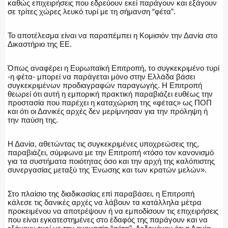
καθώς επιχειρήσεις που εδρεύουν εκεί παράγουν και εξάγουν
ΕΚΑΒ
σε τρίτες χώρες λευκό τυρί με τη σήμανση “φέτα”.
Το αποτέλεσμα είναι να παραπέμπει η Κομισιόν την Δανία στο
Δικαστήριο της ΕΕ.
ΑΣΤΥΝΟΜΙΚΟ ΡΕΠΟΡΤΑΖ
Όπως αναφέρει η Ευρωπαϊκή Επιτροπή, το συγκεκριμένο τυρί
-η φέτα- μπορεί να παράγεται μόνο στην Ελλάδα βάσει
συγκεκριμένων προδιαγραφών παραγωγής. Η Επιτροπή
θεωρεί ότι αυτή η εμπορική πρακτική παραβιάζει ευθέως την
προστασία που παρέχει η καταχώριση της «φέτας» ως ΠΟΠ
Η ΦΩΝΗ ΣΟΥ
και ότι οι Δανικές αρχές δεν μερίμνησαν για την πρόληψη ή
την παύση της.
Η Δανία, αθετώντας τις συγκεκριμένες υποχρεώσεις της,
παραβιάζει, σύμφωνα με την Επιτροπή «τόσο τον κανονισμό
ΟΠΛΑ/ΕΞΟΠΛΙΣΜΟΣ
για τα συστήματα ποιότητας όσο και την αρχή της καλόπιστης
συνεργασίας μεταξύ της Ένωσης και των κρατών μελών».
Στο πλαίσιο της διαδικασίας επί παραβάσει, η Επιτροπή
κάλεσε τις δανικές αρχές να λάβουν τα κατάλληλα μέτρα
ΟΜΑΔΕΣ ΕΛ.ΑΣ.
προκειμένου να αποτρέψουν ή να εμποδίσουν τις επιχειρήσεις
που είναι εγκατεστημένες στο έδαφός της παράγουν και να