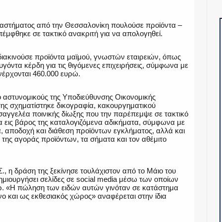
αταστήματος από την Θεσσαλονίκη πουλούσε προϊόντα –
έμφθηκε σε τακτικό ανακριτή για να απολογηθεί.
διακινούσε προϊόντα μαϊμού, γνωστών εταιρειών, όπως
υγόντα κέρδη για τις θιγόμενες επιχειρήσεις, σύμφωνα με
έρχονται 460.000 ευρώ.
 αστυνομικούς της Υποδιεύθυνσης Οικονομικής
της σχηματίστηκε δικογραφία, κακουργηματικού
σαγγελέα ποινικής δίωξης που την παρέπεμψε σε τακτικό
α εις βάρος της καταλογιζόμενα αδικήματα, σύμφωνα με
, αποδοχή και διάθεση προϊόντων εγκλήματος, αλλά και
της αγοράς προϊόντων, τα σήματα και τον αθέμιτο
, η δράση της ξεκίνησε τουλάχιστον από το Μάιο του
δημιουργήσει σελίδες σε social media μέσω των οποίων
. «Η πώληση των ειδών αυτών γινόταν σε κατάστημα
ο και ως εκθεσιακός χώρος» αναφέρεται στην ίδια