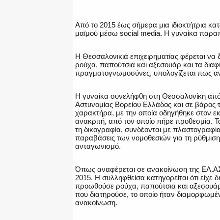
Από το 2015 έως σήμερα μια ιδιοκτήτρια κ
μαϊμού μέσω social media. Η γυναίκα παραπ
Η Θεσσαλονικιά επιχειρηματίας φέρεται να 
ρούχα, παπούτσια και αξεσουάρ και τα διαφ
πραγματογνωμοσύνες, υπολογίζεται πως αν
Η γυναίκα συνελήφθη στη Θεσσαλονίκη από
Αστυνομίας Βορείου Ελλάδος και σε βάρος 
χαρακτήρα, με την οποία οδηγήθηκε στον ει
ανακριτή, από τον οποίο πήρε προθεσμία. Τ
τη δικογραφία, συνδέονται με πλαστογραφία
παραβάσεις των νομοθεσιών για τη ρύθμιση 
ανταγωνισμό.
Όπως αναφέρεται σε ανακοίνωση της ΕΛ.ΑΣ.
2015. Η συλληφθείσα κατηγορείται ότι είχε 
προωθούσε ρούχα, παπούτσια και αξεσουάρ
που διατηρούσε, το οποίο ήταν διαμορφωμέν
ανακοίνωση.