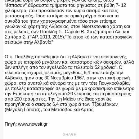
“έσπασαν” άθραυστα τμήματα του ρήγματος σε βάθη 7- 12
χιλιόμετρα, που προκάλεσαν τον κύριο σεισμό και τους
μετασεισμούς. Τόσο το κύριο σεισμικό ρήγμα όσο και τα
συνοδά του ήταν χαρτογραφημένα τόσο στον επίσημο
γεωλογικό χάρτη της Αλβανίας, στον Νεοτεκτονικό χάρτη και
στις μελέτες των Παυλίδη Σ., Caputo R. Χατζηπέτρου Αλ. και
Σμπόρα Σ. (TAP, 2013, 2015).“Το ιστορικό των καταστροφικών
σεισμών στην Αλβανία”
Ο κ. Παυλίδης υπενθύμισε ότι “η Αλβανία είναι σεισμογενής
χώρα με ιστορικό μεγάλων και καταστροφικών σεισμών, αλλά
δεν επλήγη από τον εγκέλαδο τα τελευταία 52 χρόνια”. Ο
τελευταίος ισχυρός σεισμός, μεγέθους 6,4 που έπληξε την
Αλβανία, ήταν στις 30 Νοεμβρίου 1967, στην κεντρική ορεινή
χώρα, στα ανατολικά σύνορα της με την τότε Γιουγκοσλαβία,
με πολλές καταστροφές σε χωριά με μακροσεισμικο επίκεντρο
την Επισκοπή και απολογισμό 20 νεκρούς και περισσοτέρους
από 200 τραυματίες. Την 1η Μαΐου της ίδιας χρονιάς
προηγήθηκε ο σεισμός 6,4 στα χωριά των Τζουμέρκων
(Μεγάλη Γότιστα), του Μετσόβου και Άρτας.
Πηγή: www.newsit.gr
SHARE