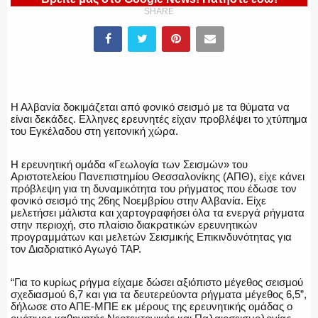
SHARE
ΕΛΛΗΝΙΚΗ ΑΣΤΥΝΟΜΙΑ
ΠΥΡΟΣΒΕΣΤΙΚΗ
Η Αλβανία δοκιμάζεται από φονικό σεισμό με τα θύματα να
είναι δεκάδες. Ελληνες ερευνητές είχαν προβλέψει το χτύπημα
του Εγκέλαδου στη γειτονική χώρα.
ΛΙΜΕΝΙΚΟ
Η ερευνητική ομάδα «Γεωλογία των Σεισμών» του
Αριστοτελείου Πανεπιστημίου Θεσσαλονίκης (ΑΠΘ), είχε κάνει
πρόβλεψη για τη δυναμικότητα του ρήγματος που έδωσε τον
φονικό σεισμό της 26ης Νοεμβρίου στην Αλβανία. Είχε
μελετήσει μάλιστα και χαρτογραφήσει όλα τα ενεργά ρήγματα
στην περιοχή, στο πλαίσιο διακρατικών ερευνητικών
ΕΝΟΠΛΕΣ ΔΥΝΑΜΕΙΣ
προγραμμάτων και μελετών Σεισμικής Επικινδυνότητας για
τον Διαδριατικό Αγωγό TAP.
“Για το κυρίως ρήγμα είχαμε δώσει αξιόπιστο μέγεθος σεισμού
σχεδιασμού 6,7 και για τα δευτερεύοντα ρήγματα μέγεθος 6,5”,
ΕΚΑΒ
δήλωσε στο ΑΠΕ-ΜΠΕ εκ μέρους της ερευνητικής ομάδας ο