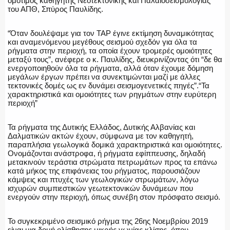
ομότιμος καθηγητής Νεοτεκτονικής και Παλαιοσεισμολογίας
του ΑΠΘ, Σπύρος Παυλίδης.
“Όταν δουλέψαμε για τον TAP έγινε εκτίμηση δυναμικότητας
ΑΣΤΥΝΟΜΙΚΟ ΡΕΠΟΡΤΑΖ
και αναμενόμενου μεγέθους σεισμού σχεδόν για όλα τα
ρήγματα στην περιοχή, τα οποία έχουν τρομερές ομοιότητες
μεταξύ τους”, ανέφερε ο κ. Παυλίδης, διευκρινίζοντας ότι “δε θα
ενεργοποιηθούν όλα τα ρήγματα, αλλά όταν έχουμε δόμηση
μεγάλων έργων πρέπει να συνεκτιμώνται μαζί με άλλες
τεκτονικές δομές ως εν δυνάμει σεισμογενετικές πηγές”.“Τα
Η ΦΩΝΗ ΣΟΥ
χαρακτηριστικά και ομοιότητες των ρηγμάτων στην ευρύτερη
περιοχή”
Τα ρήγματα της Δυτικής Ελλάδος, Δυτικής Αλβανίας και
Δαλματικών ακτών έχουν, σύμφωνα με τον καθηγητή,
ΟΠΛΑ/ΕΞΟΠΛΙΣΜΟΣ
παραπλήσια γεωλογικά δομικά χαρακτηριστικά και ομοιότητες.
Ονομάζονται ανάστροφα, ή ρήγματα εφίππευσης, δηλαδή
μετακινούν τεράστια στρώματα πετρωμάτων προς τα επάνω
κατά μήκος της επιφάνειας του ρήγματος, παρουσιάζουν
κάμψεις και πτυχές των γεωλογικών στρωμάτων, λόγω
ισχυρών συμπιεστικών γεωτεκτονικών δυνάμεων που
ΟΜΑΔΕΣ ΕΛ.ΑΣ.
ενεργούν στην περιοχή, όπως συνέβη στον πρόσφατο σεισμό.
Το συγκεκριμένο σεισμικό ρήγμα της 26ης Νοεμβρίου 2019
είναι μια δομή ολίσθησης μικρής γωνίας κλίσης, όπου