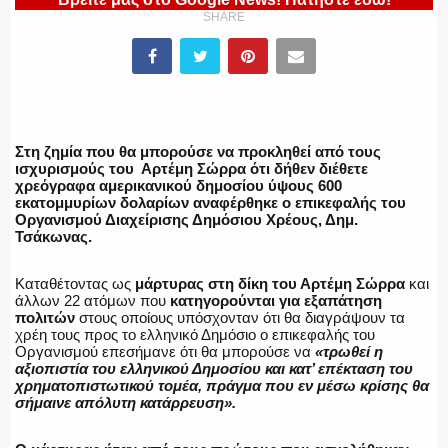
SHARE
ΠΥΡΟΣΒΕΣΤΙΚΗ
Στη ζημία που θα μπορούσε να προκληθεί από τους
ισχυρισμούς του Αρτέμη Σώρρα ότι δήθεν διέθετε
ΛΙΜΕΝΙΚΟ
χρεόγραφα αμερικανικού δημοσίου ύψους 600
εκατομμυρίων δολαρίων αναφέρθηκε ο επικεφαλής του
Οργανισμού Διαχείρισης Δημόσιου Χρέους, Δημ.
Τσάκωνας.
ΕΝΟΠΛΕΣ ΔΥΝΑΜΕΙΣ
Καταθέτοντας ως
μάρτυρας στη δίκη του Αρτέμη Σώρρα
και
άλλων 22 ατόμων που
κατηγορούνται για εξαπάτηση
πολιτών
στους οποίους υπόσχονταν ότι θα διαγράψουν τα
χρέη τους προς το ελληνικό Δημόσιο ο επικεφαλής του
Οργανισμού επεσήμανε ότι θα μπορούσε να
«τρωθεί η
ΕΚΑΒ
αξιοπιστία του ελληνικού Δημοσίου και κατ’ επέκταση του
χρηματοπιστωτικού τομέα, πράγμα που εν μέσω κρίσης θα
σήμαινε απόλυτη κατάρρευση».