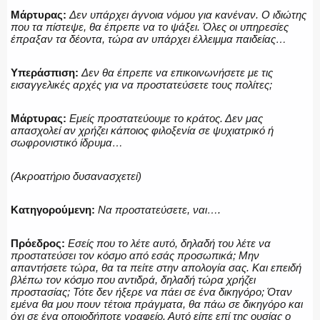
Μάρτυρας:
Δεν υπάρχει άγνοια νόμου για κανέναν. Ο ιδιώτης
που τα πίστεψε, θα έπρεπε να το ψάξει. Όλες οι υπηρεσίες
έπραξαν τα δέοντα, τώρα αν υπάρχει έλλειμμα παιδείας…
Υπεράσπιση:
Δεν θα έπρεπε να επικοινωνήσετε με τις
εισαγγελικές αρχές για να προστατεύσετε τους πολίτες;
Μάρτυρας:
Εμείς προστατεύουμε το κράτος. Δεν μας
απασχολεί αν χρήζει κάποιος φιλοξενία σε ψυχιατρικό ή
σωφρονιστικό ίδρυμα…
(Ακροατήριο δυσανασχετεί)
Κατηγορούμενη:
Να προστατεύσετε, ναι….
Πρόεδρος:
Εσείς που το λέτε αυτό, δηλαδή του λέτε να
προστατεύσει τον κόσμο από εσάς προσωπικά; Μην
απαντήσετε τώρα, θα τα πείτε στην απολογία σας. Και επειδή
βλέπω τον κόσμο που αντιδρά, δηλαδή τώρα χρήζει
προστασίας; Τότε δεν ήξερε να πάει σε ένα δικηγόρο; Όταν
εμένα θα μου πουν τέτοια πράγματα, θα πάω σε δικηγόρο και
όχι σε ένα οποιοδήποτε γραφείο. Αυτό είπε επί της ουσίας ο