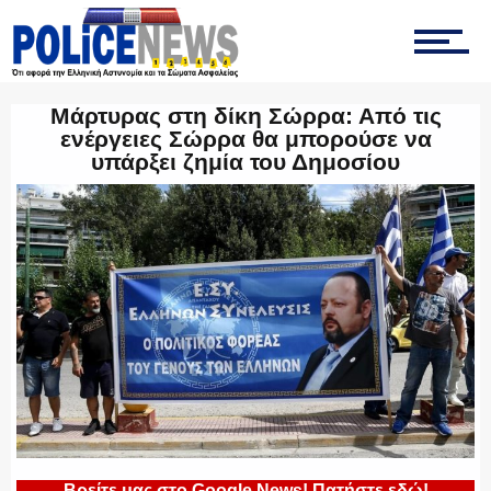
ΟΠΚΕ
Μάρτυρας στη δίκη Σώρρα: Από τις
ΟΜΑΔΑ “Ζ”
ενέργειες Σώρρα θα μπορούσε να
υπάρξει ζημία του Δημοσίου
ΕΚΑΜ
ΥΑΤ/ΥΜΕΤ
ΕΛΛΗΝΙΚΗ ΑΣΤΥΝΟΜΙΑ
Βρείτε μας στο Google News! Πατήστε εδώ!