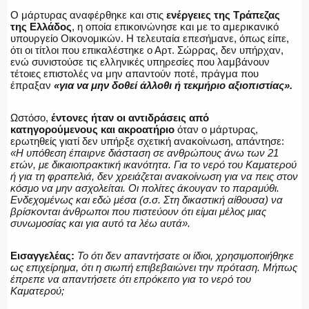
Ο μάρτυρας αναφέρθηκε και στις
ενέργειες της Τράπεζας
της Ελλάδος
, η οποία επικοινώνησε και με το αμερικανικό
υπουργείο Οικονομικών. Η τελευταία επεσήμανε, όπως είπε,
ότι οι τίτλοι που επικαλέστηκε ο Αρτ. Σώρρας, δεν υπήρχαν,
ενώ συνιστούσε τις ελληνικές υπηρεσίες που λαμβάνουν
τέτοιες επιστολές να μην απαντούν ποτέ, πράγμα που
έπραξαν
«για να μην δοθεί άλλοθι ή τεκμήριο αξιοπιστίας».
Ωστόσο,
έντονες ήταν οι αντιδράσεις από
κατηγορούμενους και ακροατήριο
όταν ο μάρτυρας,
ερωτηθείς γιατί δεν υπήρξε σχετική ανακοίνωση, απάντησε:
«Η υπόθεση έπαιρνε διάσταση σε ανθρώπους άνω των 21
ετών, με δικαιοπρακτική ικανότητα. Για το νερό του Καματερού
ή για τη φραπελιά, δεν χρειάζεται ανακοίνωση για να πεις στον
κόσμο να μην ασχολείται. Οι πολίτες άκουγαν το παραμύθι.
Ενδεχομένως και εδώ μέσα (σ.σ. Στη δικαστική αίθουσα) να
βρίσκονται άνθρωποι που πιστεύουν ότι είμαι μέλος μιας
συνωμοσίας και για αυτό τα λέω αυτά».
Εισαγγελέας:
Το ότι δεν απαντήσατε οι ίδιοι, χρησιμοποιήθηκε
ως επιχείρημα, ότι η σιωπή επιβεβαιώνει την πρόταση. Μήπως
έπρεπε να απαντήσετε ότι επρόκειτο για το νερό του
Καματερού;