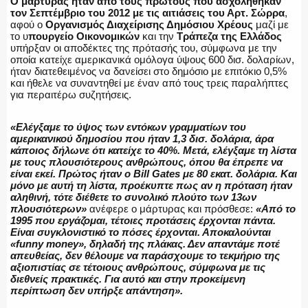
O μάρτυρας ήταν από τους πρώτους που ασχολήθηκαν
ΑΣΤΥΝΟΜΙΚΟ ΡΕΠΟΡΤΑΖ
τον Σεπτέμβριο του 2012 με τις αιτιάσεις του Αρτ. Σώρρα
,
αφού ο
Οργανισμός Διαχείρισης Δημόσιου Χρέους
μαζί με
το υ
πουργείο Οικονομικών
και την
Τράπεζα της Ελλάδος
υπήρξαν οι αποδέκτες της πρότασής του, σύμφωνα με την
οποία κατείχε αμερικανικά ομόλογα ύψους 600 δισ. δολαρίων,
ήταν διατεθειμένος να δανείσει στο δημόσιο με επιτόκιο 0,5%
Η ΦΩΝΗ ΣΟΥ
και ήθελε να συναντηθεί με έναν από τους τρεις παραλήπτες
για περαιτέρω συζητήσεις.
«Ελέγξαμε το ύψος των εντόκων γραμματίων του
αμερικανικού δημοσίου που ήταν 1,3 δισ. δολάρια, άρα
ΟΠΛΑ/ΕΞΟΠΛΙΣΜΟΣ
κάποιος δήλωνε ότι κατείχε το 40%. Μετά, ελέγξαμε τη λίστα
με τους πλουσιότερους ανθρώπους, όπου θα έπρεπε να
είναι εκεί. Πρώτος ήταν ο Bill Gates με 80 εκατ. δολάρια. Και
μόνο με αυτή τη λίστα, προέκυπτε πως αν η πρόταση ήταν
αληθινή, τότε διέθετε το συνολικό πλούτο των 13ων
πλουσιότερων»
ανέφερε ο μάρτυρας και πρόσθεσε:
«Από το
ΟΜΑΔΕΣ ΕΛ.ΑΣ.
1995 που εργάζομαι, τέτοιες προτάσεις έρχονται πάντα.
Είναι συγκλονιστικό το πόσες έρχονται. Αποκαλούνται
«funny money», δηλαδή της πλάκας. Δεν απαντάμε ποτέ
απευθείας, δεν θέλουμε να παράσχουμε το τεκμήριο της
αξιοπιστίας σε τέτοιους ανθρώπους, σύμφωνα με τις
διεθνείς πρακτικές. Για αυτό και στην προκείμενη
περίπτωση δεν υπήρξε απάντηση».