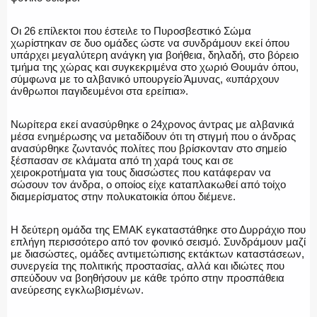
Οι 26 επίλεκτοι που έστειλε το Πυροσβεστικό Σώμα
χωρίστηκαν σε δυο ομάδες ώστε να συνδράμουν εκεί όπου
υπάρχει μεγαλύτερη ανάγκη για βοήθεια, δηλαδή, στο βόρειο
τμήμα της χώρας και συγκεκριμένα στο χωριό Θουμάν όπου,
σύμφωνα με το αλβανικό υπουργείο Άμυνας, «υπάρχουν
άνθρωποι παγιδευμένοι στα ερείπια».
Νωρίτερα εκεί ανασύρθηκε ο 24χρονος άντρας με αλβανικά
μέσα ενημέρωσης να μεταδίδουν ότι τη στιγμή που ο άνδρας
ανασύρθηκε ζωντανός πολίτες που βρίσκονταν στο σημείο
ξέσπασαν σε κλάματα από τη χαρά τους και σε
χειροκροτήματα για τους διασώστες που κατάφεραν να
σώσουν τον άνδρα, ο οποίος είχε καταπλακωθεί από τοίχο
διαμερίσματος στην πολυκατοικία όπου διέμενε.
Η δεύτερη ομάδα της ΕΜΑΚ εγκαταστάθηκε στο Δυρράχιο που
επλήγη περισσότερο από τον φονικό σεισμό. Συνδράμουν μαζί
με διασώστες, ομάδες αντιμετώπισης εκτάκτων καταστάσεων,
συνεργεία της πολιτικής προστασίας, αλλά και ιδιώτες που
σπεύδουν να βοηθήσουν με κάθε τρόπο στην προσπάθεια
ανεύρεσης εγκλωβισμένων.