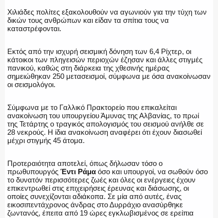
Χιλιάδες πολίτες εξακολουθούν να αγωνιούν για την τύχη των
δικών τους ανθρώπων και είδαν τα σπίτια τους να
ΟΠΛΑ/ΕΞΟΠΛΙΣΜΟΣ
καταστρέφονται.
Εκτός από την ισχυρή σεισμική δόνηση των 6,4 Ρίχτερ, οι
κάτοικοι των πληγεισών περιοχών έζησαν και άλλες στιγμές
πανικού, καθώς στη διάρκεια της χθεσινής ημέρας
ΟΜΑΔΕΣ ΕΛ.ΑΣ.
σημειώθηκαν 250 μετασεισμοί, σύμφωνα με όσα ανακοίνωσαν
οι σεισμολόγοι.
Σύμφωνα με το Γαλλικό Πρακτορείο που επικαλείται
ανακοίνωση του υπουργείου Άμυνας της Αλβανίας, το πρωί
της Τετάρτης ο τραγικός απολογισμός του σεισμού ανήλθε σε
28 νεκρούς. Η ίδια ανακοίνωση αναφέρει ότι έχουν διασωθεί
μέχρι στιγμής 45 άτομα.
Προτεραιότητα αποτελεί, όπως δήλωσαν τόσο ο
πρωθυπουργός
Έντι Ράμα
όσο και υπουργοί, να σωθούν όσο
το δυνατόν περισσότερες ζωές και όλες οι ενέργειες έχουν
επικεντρωθεί στις επιχειρήσεις έρευνας και διάσωσης, οι
οποίες συνεχίζονται αδιάκοπα. Σε μία από αυτές, ένας
εικοσιπεντάχρονος άνδρας στο Δυρράχιο ανασύρθηκε
ζωντανός, έπειτα από 19 ώρες εγκλωβισμένος σε ερείπια