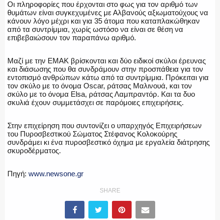
Οι πληροφορίες που έρχονται στο φως για τον αριθμό των
θυμάτων είναι συγκεχυμένες με Αλβανούς αξιωματούχους να
κάνουν λόγο μέχρι και για 35 άτομα που καταπλακώθηκαν
από τα συντρίμμια, χωρίς ωστόσο να είναι σε θέση να
επιβεβαιώσουν τον παραπάνω αριθμό.
Μαζί με την ΕΜΑΚ βρίσκονται και δύο ειδικοί σκύλοι έρευνας
και διάσωσης που θα συνδράμουν στην προσπάθεια για τον
εντοπισμό ανθρώπων κάτω από τα συντρίμμια. Πρόκειται για
τον σκύλο με το όνομα Oscar, ράτσας Μαλινουά, και τον
σκύλο με το όνομα Elsa, ράτσας Λαμπραντόρ. Και τα δυο
σκυλιά έχουν συμμετάσχει σε παρόμοιες επιχειρήσεις.
Στην επιχείρηση που συντονίζει ο υπαρχηγός Επιχειρήσεων
του Πυροσβεστικού Σώματος Στέφανος Κολοκούρης
συνδράμει κι ένα πυροσβεστικό όχημα με εργαλεία διάτρησης
σκυροδέρματος.
Πηγή:
www.newsone.gr
SHARE