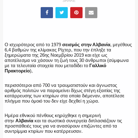
SHARE
ΛΙΜΕΝΙΚΟ
ΕΝΟΠΛΕΣ ΔΥΝΑΜΕΙΣ
Ο ισχυρότερος από το 1979
σεισμός στην Αλβανία
, μεγέθους
6,4 βαθμών της κλίμακας Ρίχτερ, που την έπληξε τα
ξημερώματα της 26ης Νοεμβρίου 2019 και είχε ως
αποτέλεσμα να χάσουν τη ζωή τους 30 άνθρωποι (σύμφωνα
ΕΚΑΒ
με τα τελευταία στοιχεία που μεταδίδει το
Γαλλικό
Πρακτορείο
),
περισσότεροι από 700 να τραυματιστούν και άγνωστος
αριθμός πολιτών να παραμείνει δίχως στέγη εξαιτίας της
ΑΣΤΥΝΟΜΙΚΟ ΡΕΠΟΡΤΑΖ
κατάρρευσης των κτηρίων στα οποία διέμεναν, αποτέλεσε
πλήγμα που όμοιό του δεν είχε δεχθεί η χώρα.
Ημέρα εθνικού πένθους κηρύχθηκε η σημερινή
στην
Αλβανία
και τα σωστικά συνεργεία διπλασιάζουν τις
Η ΦΩΝΗ ΣΟΥ
προσπάθειές τους για να ανασύρουν επιζώντες από τα
συντρίμμια κτιρίων που κατέρρευσαν.