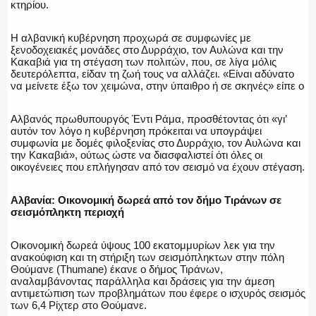
κτηρίου.
Η αλβανική κυβέρνηση προχωρά σε συμφωνίες με
ξενοδοχειακές μονάδες στο Δυρράχιο, τον Αυλώνα και την
Κακαβιά για τη στέγαση των πολιτών, που, σε λίγα μόλις
δευτερόλεπτα, είδαν τη ζωή τους να αλλάζει. «Είναι αδύνατο
να μείνετε έξω τον χειμώνα, στην ύπαιθρο ή σε σκηνές» είπε ο
Αλβανός πρωθυπουργός Έντι Ράμα, προσθέτοντας ότι «γι’
αυτόν τον λόγο η κυβέρνηση πρόκειται να υπογράψει
συμφωνία με δομές φιλοξενίας στο Δυρράχιο, τον Αυλώνα και
την Κακαβιά», ούτως ώστε να διασφαλιστεί ότι όλες οι
οικογένειες που επλήγησαν από τον σεισμό να έχουν στέγαση.
Αλβανία: Οικονομική δωρεά από τον δήμο Τιράνων σε
σεισμόπληκτη περιοχή
Οικονομική δωρεά ύψους 100 εκατομμυρίων λεκ για την
ανακούφιση και τη στήριξη των σεισμόπληκτων στην πόλη
Θούμανε (Thumane) έκανε ο δήμος Τιράνων,
αναλαμβάνοντας παράλληλα και δράσεις για την άμεση
αντιμετώπιση των προβλημάτων που έφερε ο ισχυρός σεισμός
των 6,4 Ρίχτερ στο Θούμανε.