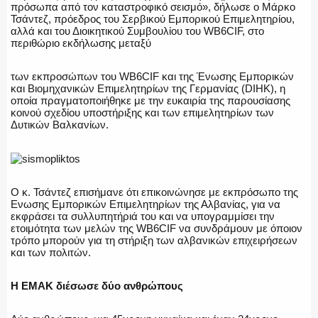
πρόσωπα από τον καταστροφικό σεισμό», δήλωσε ο Μάρκο
Τσάντεζ, πρόεδρος του Σερβικού Εμπορικού Επιμελητηρίου,
αλλά και του Διοικητικού Συμβουλίου του WB6CIF, στο
περιθώριο εκδήλωσης μεταξύ
των εκπροσώπων του WB6CIF και της Ένωσης Εμπορικών
και Βιομηχανικών Επιμελητηρίων της Γερμανίας (DIHK), η
οποία πραγματοποιήθηκε με την ευκαιρία της παρουσίασης
κοινού σχεδίου υποστήριξης και των επιμελητηρίων των
Δυτικών Βαλκανίων.
Ο κ. Τσάντεζ επισήμανε ότι επικοινώνησε με εκπρόσωπο της
Ενωσης Εμπορικών Επιμελητηρίων της Αλβανίας, για να
εκφράσει τα συλλυπητήριά του και να υπογραμμίσει την
ετοιμότητα των μελών της WB6CIF να συνδράμουν με όποιον
τρόπο μπορούν για τη στήριξη των αλβανικών επιχειρήσεων
και των πολιτών.
Η ΕΜΑΚ διέσωσε δύο ανθρώπους