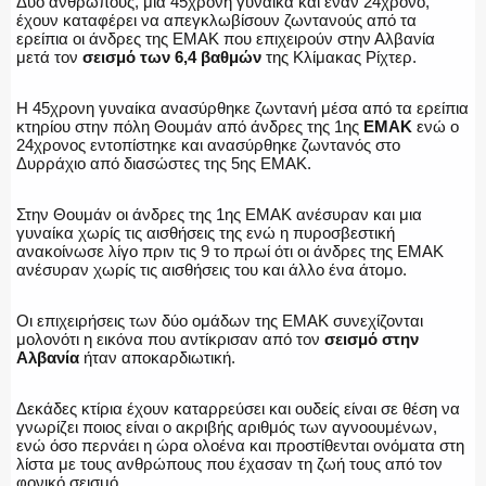
Δύο ανθρώπους, μια 45χρονη γυναίκα και έναν 24χρονο,
έχουν καταφέρει να απεγκλωβίσουν ζωντανούς από τα
ερείπια οι άνδρες της ΕΜΑΚ που επιχειρούν στην Αλβανία
μετά τον
σεισμό των 6,4 βαθμών
της Κλίμακας Ρίχτερ.
Η 45χρονη γυναίκα ανασύρθηκε ζωντανή μέσα από τα ερείπια
κτηρίου στην πόλη Θουμάν από άνδρες της 1ης
ΕΜΑΚ
ενώ ο
24χρονος εντοπίστηκε και ανασύρθηκε ζωντανός στο
Δυρράχιο από διασώστες της 5ης ΕΜΑΚ.
Στην Θουμάν οι άνδρες της 1ης ΕΜΑΚ ανέσυραν και μια
γυναίκα χωρίς τις αισθήσεις της ενώ η πυροσβεστική
ανακοίνωσε λίγο πριν τις 9 το πρωί ότι οι άνδρες της ΕΜΑΚ
ανέσυραν χωρίς τις αισθήσεις του και άλλο ένα άτομο.
Οι επιχειρήσεις των δύο ομάδων της ΕΜΑΚ συνεχίζονται
μολονότι η εικόνα που αντίκρισαν από τον
σεισμό στην
Αλβανία
ήταν αποκαρδιωτική.
Δεκάδες κτίρια έχουν καταρρεύσει και ουδείς είναι σε θέση να
γνωρίζει ποιος είναι ο ακριβής αριθμός των αγνοουμένων,
ενώ όσο περνάει η ώρα ολοένα και προστίθενται ονόματα στη
λίστα με τους ανθρώπους που έχασαν τη ζωή τους από τον
φονικό σεισμό.