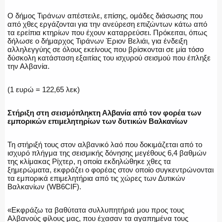
Ο δήμος Τιράνων απέστειλε, επίσης, ομάδες διάσωσης που
από χθες εργάζονται για την ανεύρεση επιζώντων κάτω από
τα ερείπια κτηρίων που έχουν καταρρεύσει. Πρόκειται, όπως
δήλωσε ο δήμαρχος Τιράνων Έριον Βελιάι, για ένδειξη
αλληλεγγύης σε όλους εκείνους που βρίσκονται σε μία τόσο
δύσκολη κατάσταση εξαιτίας του ισχυρού σεισμού που έπληξε
την Αλβανία.
(1 ευρώ = 122,65 λεκ)
Στήριξη στη σεισμόπληκτη Αλβανία από τον φορέα των
εμπορικών επιμελητηρίων των δυτικών Βαλκανίων
Τη στήριξή τους στον αλβανικό λαό που δοκιμάζεται από το
ισχυρό πλήγμα της σεισμικής δόνησης μεγέθους 6,4 βαθμών
της κλίμακας Ρίχτερ, η οποία εκδηλώθηκε χθες τα
ξημερώματα, εκφράζει ο φορέας στον οποίο συγκεντρώνονται
τα εμπορικά επιμελητήρια από τις χώρες των Δυτικών
Βαλκανίων (WB6CIF).
«Εκφράζω τα βαθύτατα συλλυπητήριά μου προς τους
Αλβανούς φίλους μας, που έχασαν τα αγαπημένα τους