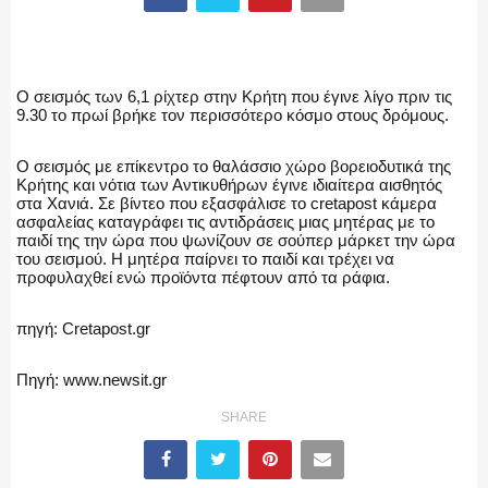
ΥΑΤ/ΥΜΕΤ
Ο σεισμός των 6,1 ρίχτερ στην Κρήτη που έγινε λίγο πριν τις
9.30 το πρωί βρήκε τον περισσότερο κόσμο στους δρόμους.
ΕΛΛΗΝΙΚΗ ΑΣΤΥΝΟΜΙΑ
Ο σεισμός με επίκεντρο το θαλάσσιο χώρο βορειοδυτικά της
Κρήτης και νότια των Αντικυθήρων έγινε ιδιαίτερα αισθητός
στα Χανιά. Σε βίντεο που εξασφάλισε το cretapost κάμερα
ασφαλείας καταγράφει τις αντιδράσεις μιας μητέρας με το
ΠΥΡΟΣΒΕΣΤΙΚΗ
παιδί της την ώρα που ψωνίζουν σε σούπερ μάρκετ την ώρα
του σεισμού. Η μητέρα παίρνει το παιδί και τρέχει να
προφυλαχθεί ενώ προϊόντα πέφτουν από τα ράφια.
πηγή: Cretapost.gr
ΛΙΜΕΝΙΚΟ
Πηγή: www.newsit.gr
SHARE
ΕΝΟΠΛΕΣ ΔΥΝΑΜΕΙΣ