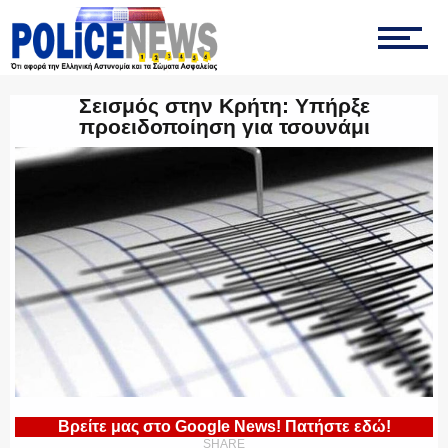
ΤΡΟΧΑΙΑ
Σεισμός στην Κρήτη: Υπήρξε
προειδοποίηση για τσουνάμι
ΟΠΚΕ
ΟΜΑΔΑ “Ζ”
ΕΚΑΜ
Βρείτε μας στο Google News! Πατήστε εδώ!
ΥΑΤ/ΥΜΕΤ
SHARE