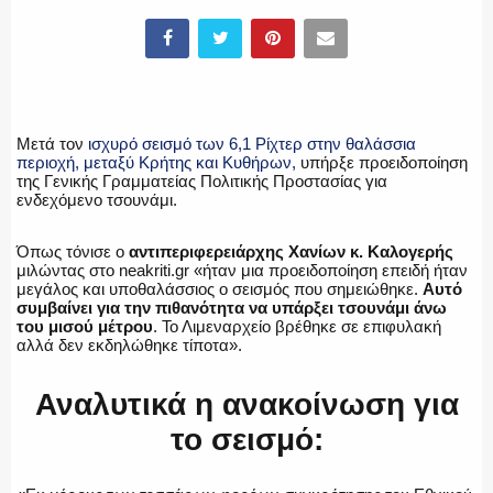
ΕΛΛΗΝΙΚΗ ΑΣΤΥΝΟΜΙΑ
Μετά τον
ισχυρό σεισμό των 6,1 Ρίχτερ στην θαλάσσια
περιοχή, μεταξύ Κρήτης και Κυθήρων,
υπήρξε προειδοποίηση
της Γενικής Γραμματείας Πολιτικής Προστασίας για
ενδεχόμενο τσουνάμι.
ΠΥΡΟΣΒΕΣΤΙΚΗ
Όπως τόνισε ο
αντιπεριφερειάρχης Χανίων κ. Καλογερής
μιλώντας στο neakriti.gr «ήταν μια προειδοποίηση επειδή ήταν
μεγάλος και υποθαλάσσιος ο σεισμός που σημειώθηκε.
Αυτό
συμβαίνει για την πιθανότητα να υπάρξει τσουνάμι άνω
ΛΙΜΕΝΙΚΟ
του μισού μέτρου
. Το Λιμεναρχείο βρέθηκε σε επιφυλακή
αλλά δεν εκδηλώθηκε τίποτα».
Αναλυτικά η ανακοίνωση για
ΕΝΟΠΛΕΣ ΔΥΝΑΜΕΙΣ
το σεισμό: