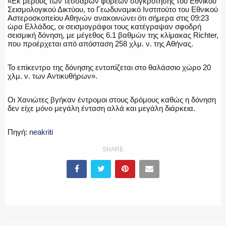
«Εκ μέρους των τεσσάρων φορέων συγκρότησης του Εθνικού
Σεισμολογικού Δικτύου, το Γεωδυναμικό Ινστιτούτο του Εθνικού
Αστεροσκοπείου Αθηνών ανακοινώνει ότι σήμερα στις 09:23
ΕΚΑΒ
ώρα Ελλάδος, οι σεισμογράφοι τους κατέγραψαν σφοδρή
σεισμική δόνηση, με μέγεθος 6.1 βαθμών της κλίμακας Richter,
που προέρχεται από απόσταση 258 χλμ. ν. της Αθήνας.
Το επίκεντρο της δόνησης εντοπίζεται στο θαλάσσιο χώρο 20
ΑΣΤΥΝΟΜΙΚΟ ΡΕΠΟΡΤΑΖ
χλμ. ν. των Αντικυθήρων».
Οι Χανιώτες βγήκαν έντρομοι στους δρόμους καθώς η δόνηση
δεν είχε μόνο μεγάλη ένταση αλλά και μεγάλη διάρκεια.
Η ΦΩΝΗ ΣΟΥ
Πηγή:
neakriti
SHARE
ΟΠΛΑ/ΕΞΟΠΛΙΣΜΟΣ
ΟΜΑΔΕΣ ΕΛ.ΑΣ.