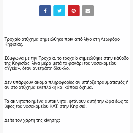
ΥΑΤ/ΥΜΕΤ
ΕΛΛΗΝΙΚΗ ΑΣΤΥΝΟΜΙΑ
Τροχαίο ατύχημα σημειώθηκε πριν από λίγο στη Λεωφόρο
Κηφισίας.
Σύμφωνα με την Τροχαία, το τροχαίο σημειώθηκε στην κάθοδο
ΠΥΡΟΣΒΕΣΤΙΚΗ
της Κηφισίας, λίγα μέρα μετά το φανάρι του νοσοκομείου
«Υγεία», όταν ανετράπη δίκυκλο.
Δεν υπάρχουν ακόμα πληροφορίες αν υπήρξε τραυματισμός ή
αν στο ατύχημα ενεπλάκη και κάποιο όχημα.
ΛΙΜΕΝΙΚΟ
Τα ακινητοποιημένα αυτοκίνητα, φτάνουν αυτή την ώρα έως το
ύψος του νοσοκομείου ΚΑΤ, στην Κηφισιά.
ΕΝΟΠΛΕΣ ΔΥΝΑΜΕΙΣ
Δείτε τον χάρτη της κίνησης: