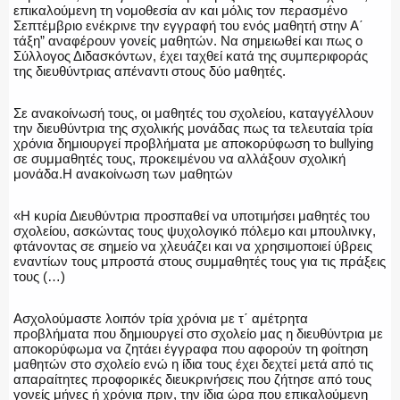
επικαλούμενη τη νομοθεσία αν και μόλις τον περασμένο
Σεπτέμβριο ενέκρινε την εγγραφή του ενός μαθητή στην Α΄
τάξη” αναφέρουν γονείς μαθητών. Να σημειωθεί και πως ο
Σύλλογος Διδασκόντων, έχει ταχθεί κατά της συμπεριφοράς
της διευθύντριας απέναντι στους δύο μαθητές.
ΑΣΤΥΝΟΜΙΚΟ ΡΕΠΟΡΤΑΖ
Σε ανακοίνωσή τους, οι μαθητές του σχολείου, καταγγέλλουν
την διευθύντρια της σχολικής μονάδας πως τα τελευταία τρία
χρόνια δημιουργεί προβλήματα με αποκορύφωση το bullying
σε συμμαθητές τους, προκειμένου να αλλάξουν σχολική
Η ΦΩΝΗ ΣΟΥ
μονάδα.Η ανακοίνωση των μαθητών
«Η κυρία Διευθύντρια προσπαθεί να υποτιμήσει μαθητές του
σχολείου, ασκώντας τους ψυχολογικό πόλεμο και μπουλινκγ,
φτάνοντας σε σημείο να χλευάζει και να χρησιμοποιεί ύβρεις
ΟΠΛΑ/ΕΞΟΠΛΙΣΜΟΣ
εναντίων τους μπροστά στους συμμαθητές τους για τις πράξεις
τους (…)
Ασχολούμαστε λοιπόν τρία χρόνια με τ΄ αμέτρητα
προβλήματα που δημιουργεί στο σχολείο μας η διευθύντρια με
ΟΜΑΔΕΣ ΕΛ.ΑΣ.
αποκορύφωμα να ζητάει έγγραφα που αφορούν τη φοίτηση
μαθητών στο σχολείο ενώ η ίδια τους έχει δεχτεί μετά από τις
απαραίτητες προφορικές διευκρινήσεις που ζήτησε από τους
γονείς μήνες ή χρόνια πριν, την ίδια ώρα που επικαλούμενη