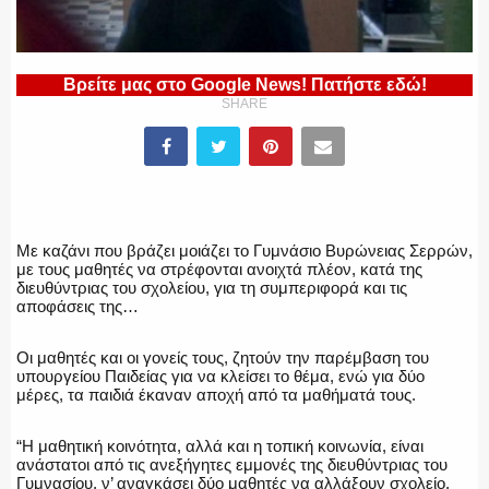
ΕΛΛΗΝΙΚΗ ΑΣΤΥΝΟΜΙΑ
Βρείτε μας στο Google News! Πατήστε εδώ!
SHARE
ΠΥΡΟΣΒΕΣΤΙΚΗ
Με καζάνι που βράζει μοιάζει το Γυμνάσιο Βυρώνειας Σερρών,
ΛΙΜΕΝΙΚΟ
με τους μαθητές να στρέφονται ανοιχτά πλέον, κατά της
διευθύντριας του σχολείου, για τη συμπεριφορά και τις
αποφάσεις της…
Οι μαθητές και οι γονείς τους, ζητούν την παρέμβαση του
ΕΝΟΠΛΕΣ ΔΥΝΑΜΕΙΣ
υπουργείου Παιδείας για να κλείσει το θέμα, ενώ για δύο
μέρες, τα παιδιά έκαναν αποχή από τα μαθήματά τους.
“Η μαθητική κοινότητα, αλλά και η τοπική κοινωνία, είναι
ανάστατοι από τις ανεξήγητες εμμονές της διευθύντριας του
ΕΚΑΒ
Γυμνασίου, ν’ αναγκάσει δύο μαθητές να αλλάξουν σχολείο,