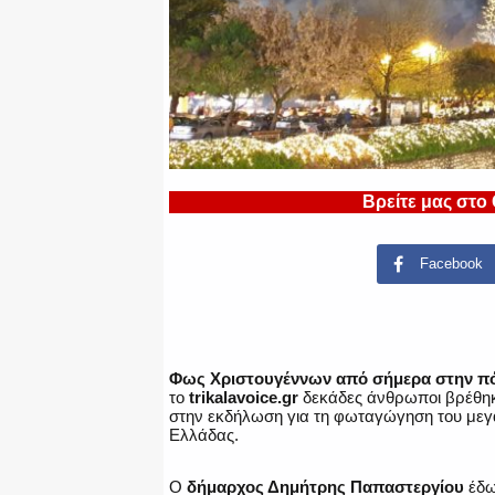
Βρείτε μας στο
Facebook
Φως Χριστουγέννων από σήμερα στην πό
το
trikalavoice.gr
δεκάδες άνθρωποι βρέθηκα
στην εκδήλωση για τη φωταγώγηση του μεγα
Ελλάδας.
Ο
δήμαρχος Δημήτρης Παπαστεργίου
έδω