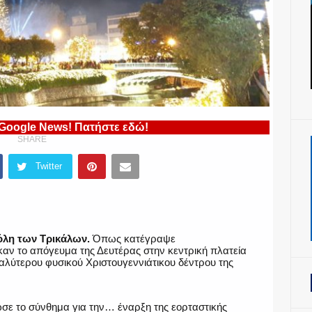
 Google News! Πατήστε εδώ!
SHARE
Twitter
λη των Τρικάλων.
Όπως κατέγραψε
ν το απόγευμα της Δευτέρας στην κεντρική πλατεία
λύτερου φυσικού Χριστουγεννιάτικου δέντρου της
σε το σύνθημα για την… έναρξη της εορταστικής