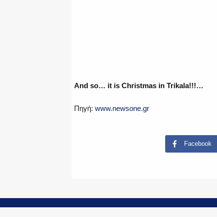
And so… it is Christmas in Trikala!!!…
Πηγή:
www.newsone.gr
Facebook
© Copyright 2015-2024 - PoliceNews.gr by
G P