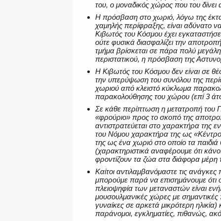
του, ο μοναδικός χώρος που του δίνει 
Η πρόσβαση στο χωριό, λόγω της έκτασ
χαμηλής περίφραξης, είναι αδύνατο 
Κιβωτός του Κόσμου έχει εγκαταστήσει
ούτε φυσικά διασφαλίζει την αποτροπ
τμήμα βρίσκεται σε πάρα πολύ μεγάλ
περιστατικού, η πρόσβαση της Αστυνομ
Η Κιβωτός του Κόσμου δεν είναι σε θέ
την υπερύψωση του συνόλου της περίφ
χωριού από κλειστό κύκλωμα παρακολ
παρακολούθησης του χώρου (επί 3 άτο
Σε κάθε περίπτωση η μετατροπή του Π
«φρούριο» προς το σκοπό της αποτρο
αντιστρατεύεται στο χαρακτήρα της εν
του Νόμου χαρακτήρα της ως «Κέντρο
της ως ένα χωριό στο οποίο τα παιδιά
(χαρακτηριστικά αναφέρουμε ότι κάνο
φροντίζουν τα ζώα στα διάφορα μέρη 
Καίτοι αντιλαμβανόμαστε τις ανάγκες
μπορούμε παρά να επισημάνουμε ότι οι
πλειοψηφία των μεταναστών είναι ενή
μουσουλμανικές χώρες με σημαντικές π
γυναίκες σε αρκετά μικρότερη ηλικία)
παράνομοι, εγκληματίες, πιθανώς, ακό