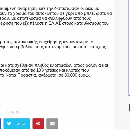
κριμένη ανάρτηση, είτε την διαπίστωσαν οι ίδιοι, με
ουν το χρώμα του αυτοκινήτου σε γκρι από μπλε, ώστε να
άφεραν, με αποτέλεσμα να συλληφθούν από τους
χείρηση που εξαπέλυσε η ΕΛ.ΑΣ στους καταυλισμούς του
ρα της αστυνομικής επιχείρησης κινούνταν με το
σε να εμβολίσει τους αστυνομικούς με αυτό, ευτυχώς
αι κατασχέθηκαν πλήθος κλοπιμαίων όπως ρολόγια και
οκόμισαν από τις 10 ληστείες και κλοπές που
τα Νότια Προάστια, ανέρχεται σε 80.000 ευρώ.
SHARE
Twitter