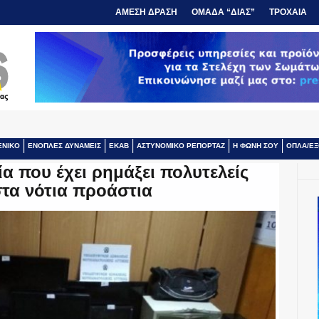
ΑΜΕΣΗ ΔΡΑΣΗ
ΟΜΑΔΑ “ΔΙΑΣ”
ΤΡΟΧΑΙΑ
ΕΝΙΚΟ
ΕΝΟΠΛΕΣ ΔΥΝΑΜΕΙΣ
ΕΚΑΒ
ΑΣΤΥΝΟΜΙΚΟ ΡΕΠΟΡΤΑΖ
Η ΦΩΝΗ ΣΟΥ
ΟΠΛΑ/ΕΞ
 που έχει ρημάξει πολυτελείς
στα νότια προάστια