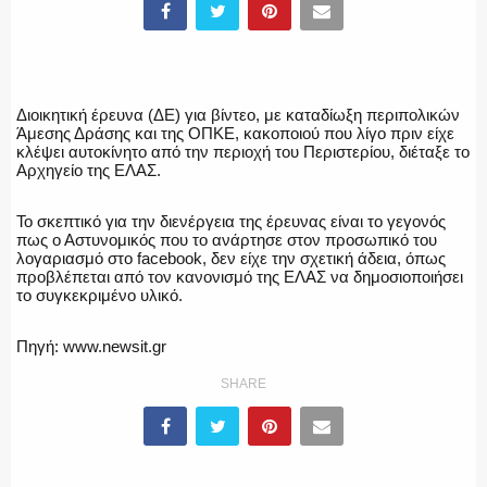
ΥΑΤ/ΥΜΕΤ
Διοικητική έρευνα (ΔΕ) για βίντεο, με καταδίωξη περιπολικών
ΕΛΛΗΝΙΚΗ ΑΣΤΥΝΟΜΙΑ
Άμεσης Δράσης και της ΟΠΚΕ, κακοποιού που λίγο πριν είχε
κλέψει αυτοκίνητο από την περιοχή του Περιστερίου, διέταξε το
Αρχηγείο της ΕΛΑΣ.
Το σκεπτικό για την διενέργεια της έρευνας είναι το γεγονός
ΠΥΡΟΣΒΕΣΤΙΚΗ
πως ο Αστυνομικός που το ανάρτησε στον προσωπικό του
λογαριασμό στο facebook, δεν είχε την σχετική άδεια, όπως
προβλέπεται από τον κανονισμό της ΕΛΑΣ να δημοσιοποιήσει
το συγκεκριμένο υλικό.
ΛΙΜΕΝΙΚΟ
Πηγή: www.newsit.gr
SHARE
ΕΝΟΠΛΕΣ ΔΥΝΑΜΕΙΣ