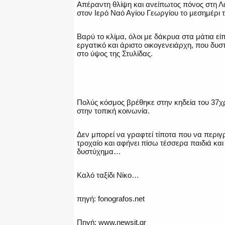
Απέραντη θλίψη και ανείπωτος πόνος στη Λα
στον Ιερό Ναό Αγίου Γεωργίου το μεσημέρι τη
Βαρύ το κλίμα, όλοι με δάκρυα στα μάτια εί
εργατικό και άριστο οικογενειάρχη, που δυ
στο ύψος της Στυλίδας.
Πολύς κόσμος βρέθηκε στην κηδεία του 37
στην τοπική κοινωνία.
Δεν μπορεί να γραφτεί τίποτα που να περιγ
τροχαίο και αφήνει πίσω τέσσερα παιδιά και
δυστύχημα…
Καλό ταξίδι Νίκο…
πηγή: fonografos.net
Πηγή: www.newsit.gr