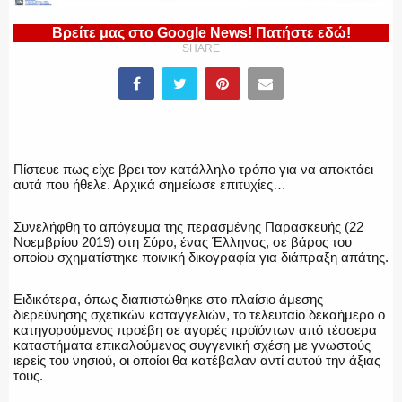
ΥΑΤ/ΥΜΕΤ
Βρείτε μας στο Google News! Πατήστε εδώ!
SHARE
ΕΛΛΗΝΙΚΗ ΑΣΤΥΝΟΜΙΑ
Πίστευε πως είχε βρει τον κατάλληλο τρόπο για να αποκτάει
ΠΥΡΟΣΒΕΣΤΙΚΗ
αυτά που ήθελε. Αρχικά σημείωσε επιτυχίες…
Συνελήφθη το απόγευμα της περασμένης Παρασκευής (22
Νοεμβρίου 2019) στη Σύρο, ένας Έλληνας, σε βάρος του
οποίου σχηματίστηκε ποινική δικογραφία για διάπραξη απάτης.
ΛΙΜΕΝΙΚΟ
Ειδικότερα, όπως διαπιστώθηκε στο πλαίσιο άμεσης
διερεύνησης σχετικών καταγγελιών, το τελευταίο δεκαήμερο ο
κατηγορούμενος προέβη σε αγορές προϊόντων από τέσσερα
καταστήματα επικαλούμενος συγγενική σχέση με γνωστούς
ΕΝΟΠΛΕΣ ΔΥΝΑΜΕΙΣ
ιερείς του νησιού, οι οποίοι θα κατέβαλαν αντί αυτού την άξιας
τους.