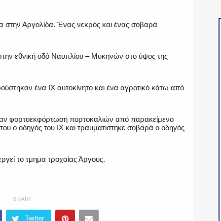
α στην Αργολίδα. Ένας νεκρός και ένας σοβαρά
στην εθνική οδό Ναυπλίου – Μυκηνών στο ύψος της
ύστηκαν ένα ΙΧ αυτοκίνητο και ένα αγροτικό κάτω από
νόταν φορτοεκφόρτωση πορτοκαλιών από παρακείμενο
ου ο οδηγός του ΙΧ και τραυματιστηκε σοβαρά ο οδηγός
νεργεί το τμημα τροχαίας Άργους.
SHARE
Twitter