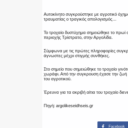
Αυτοκίνητο συγκρούστηκε με αγροτικό όχημ
τραυματίας ο τραγικός απολογισμός…
Το τροχαίο δυστύχημα σημειώθηκε το πρωί 
περιοχής Τρίστρατο, στην Αργολίδα.
Σύμφωνα με τις πρώτες πληροφορίες συγκρο
άγνωστες μέχρι στιγμής συνθήκες.
Στο σημείο που σημειώθηκε το τροχαίο γι
χωράφι. Από την συγκρουση έχασε την ζωή τ
του αγροτικού.
Έρευνα για τα ακριβή αίτια του τροχαίο διε
Πηγή: argolikeseidhseis.gr
Facebook