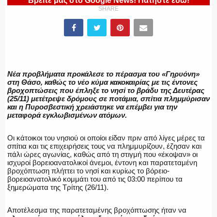
Βρείτε μας στο Google News! Πατήστε εδώ!
SHARE
ΕΛΛΗΝΙΚΗ ΑΣΤΥΝΟΜΙΑ
Νέα προβλήματα προκάλεσε το πέρασμα του «Γηρυόνη»
ΠΥΡΟΣΒΕΣΤΙΚΗ
στη Θάσο, καθώς το νέο κύμα κακοκαιρίας με τις έντονες
βροχοπτώσεις που έπληξε το νησί το βράδυ της Δευτέρας
(25/11) μετέτρεψε δρόμους σε ποτάμια, σπίτια πλημμύρισαν
και η Πυροσβεστική χρειάστηκε να επέμβει για την
μεταφορά εγκλωβισμένων ατόμων.
ΛΙΜΕΝΙΚΟ
Οι κάτοικοι του νησιού οι οποίοι είδαν πριν από λίγες μέρες τα
σπίτια και τις επιχειρήσεις τους να πλημμυρίζουν, έζησαν και
πάλι ώρες αγωνίας, καθώς από τη στιγμή που «έκοψαν» οι
ισχυροί βορειοανατολικοί άνεμοι, έντονη και παρατεταμένη
βροχόπτωση πλήττει το νησί και κυρίως το βόρειο-
ΕΝΟΠΛΕΣ ΔΥΝΑΜΕΙΣ
βορειοανατολικό κομμάτι του από τις 03:00 περίπου τα
ξημερώματα της Τρίτης (26/11).
Αποτέλεσμα της παρατεταμένης βροχόπτωσης ήταν να