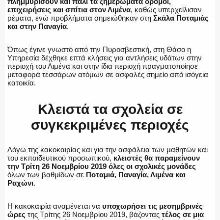
πλημμυρίσουν και πάλι τα ξημερώματα δρόμοι,
ΕΚΑΒ
επιχειρήσεις και σπίτια στον Λιμένα
, καθώς υπερχείλισαν
ρέματα, ενώ προβλήματα σημειώθηκαν στη
Σκάλα Ποταμιάς
και στην Παναγία
.
Όπως έγινε γνωστό από την Πυροσβεστική, στη Θάσο η
ΑΣΤΥΝΟΜΙΚΟ ΡΕΠΟΡΤΑΖ
Υπηρεσία δέχθηκε επτά κλήσεις για αντλήσεις υδάτων στην
περιοχή του Λιμένα και στην ίδια περιοχή πραγματοποίησε
μεταφορά τεσσάρων ατόμων σε ασφαλές σημείο από ισόγεια
κατοικία.
Η ΦΩΝΗ ΣΟΥ
Κλειστά τα σχολεία σε
συγκεκριμένες περιοχές
ΟΠΛΑ/ΕΞΟΠΛΙΣΜΟΣ
Λόγω της κακοκαιρίας και για την ασφάλεια των μαθητών και
του εκπαιδευτικού προσωπικού,
κλειστές θα παραμείνουν
την Τρίτη 26 Νοεμβρίου 2019 όλες οι σχολικές μονάδες
όλων των βαθμίδων σε
Ποταμιά, Παναγία, Λιμένα και
Ραχώνι
.
ΟΜΑΔΕΣ ΕΛ.ΑΣ.
Η κακοκαιρία αναμένεται να
υποχωρήσει τις μεσημβρινές
ώρες
της Τρίτης 26 Νοεμβρίου 2019, βάζοντας
τέλος σε μια