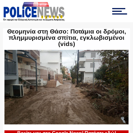
ΤΡΟΧΑΙΑ
Θεομηνία στη Θάσο: Ποτάμια οι δρόμοι,
ΟΠΚΕ
πλημμυρισμένα σπίτια, εγκλωβισμένοι
(vids)
ΟΜΑΔΑ “Ζ”
ΕΚΑΜ
ΥΑΤ/ΥΜΕΤ