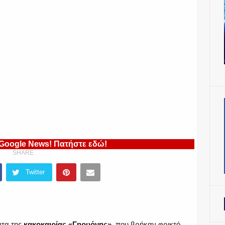
 Google News! Πατήστε εδώ!
SHARE
Twitter
ατα της
κακοκαιρίας «Γηρυόνης»
, που βρήκαν φρικτό