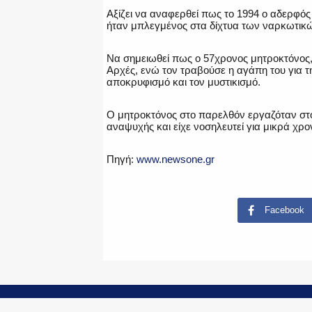
Αξίζει να αναφερθεί πως το 1994 ο αδερφός 
ήταν μπλεγμένος στα δίχτυα των ναρκωτικ
Να σημειωθεί πως ο 57χρονος μητροκτόνος, 
Αρχές, ενώ τον τραβούσε η αγάπη του για τ
αποκρυφισμό και τον μυστικισμό.
Ο μητροκτόνος στο παρελθόν εργαζόταν στο
αναψυχής και είχε νοσηλευτεί για μικρά χρο
Πηγή:
www.newsone.gr
Facebook
© Copyright 2015-2024 - PoliceNews.gr by
G P