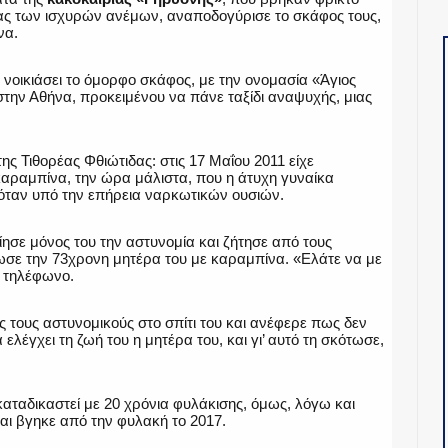
ίας των ισχυρών ανέμων, αναποδογύρισε το σκάφος τους,
να.
ν νοικιάσει το όμορφο σκάφος, με την ονομασία «Άγιος
στην Αθήνα, προκειμένου να πάνε ταξίδι αναψυχής, μιας
ης Τιθορέας Φθιώτιδας: στις 17 Μαΐου 2011 είχε
καραμπίνα, την ώρα μάλιστα, που η άτυχη γυναίκα
σκόταν υπό την επήρεια ναρκωτικών ουσιών.
ίησε μόνος του την αστυνομία και ζήτησε από τους
τωσε την 73χρονη μητέρα του με καραμπίνα. «Ελάτε να με
ο τηλέφωνο.
 τους αστυνομικούς στο σπίτι του και ανέφερε πως δεν
λέγχει τη ζωή του η μητέρα του, και γι’ αυτό τη σκότωσε,
 καταδικαστεί με 20 χρόνια φυλάκισης, όμως, λόγω και
αι βγηκε από την φυλακή το 2017.