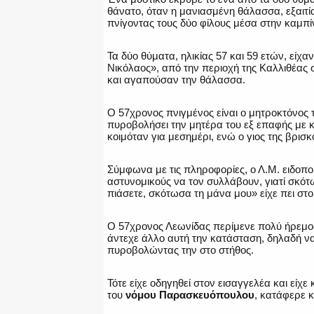
θάνατο, όταν η μανιασμένη θάλασσα, εξαιτ
πνίγοντας τους δύο φίλους μέσα στην καμπί
Τα δύο θύματα, ηλικίας 57 και 59 ετών, είχα
Νικόλαος», από την περιοχή της Καλλιθέας 
και αγαπούσαν την θάλασσα.
Ο 57χρονος πνιγμένος είναι ο μητροκτόνος τ
πυροβολήσει την μητέρα του εξ επαφής με 
κοιμόταν για μεσημέρι, ενώ ο γιος της βρι
Σύμφωνα με τις πληροφορίες, ο Λ.Μ. ειδοπο
αστυνομικούς να τον συλλάβουν, γιατί σκό
πιάσετε, σκότωσα τη μάνα μου» είχε πει στ
Ο 57χρονος Λεωνίδας περίμενε πολύ ήρεμος
άντεχε άλλο αυτή την κατάσταση, δηλαδή να ε
πυροβολώντας την στο στήθος.
Τότε είχε οδηγηθεί στον εισαγγελέα και είχε
του
νόμου Παρασκευόπουλου
, κατάφερε κ