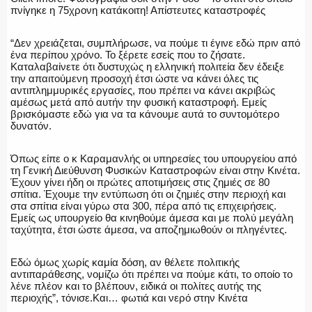
πνίγηκε η 75χρονη κατάκοιτη! Απίστευτες καταστροφές
“Δεν χρειάζεται, συμπλήρωσε, να πούμε τι έγινε εδώ πριν από
ένα περίπου χρόνο. Το ξέρετε εσείς που το ζήσατε.
Καταλαβαίνετε ότι δυστυχώς η ελληνική πολιτεία δεν έδειξε
την απαιτούμενη προσοχή έτσι ώστε να κάνει όλες τις
αντιπλημμυρικές εργασίες, που πρέπει να κάνει ακριβώς
αμέσως μετά από αυτήν την φυσική καταστροφή. Εμείς
βρισκόμαστε εδώ για να τα κάνουμε αυτά το συντομότερο
δυνατόν.
Όπως είπε ο κ Καραμανλής οι υπηρεσίες του υπουργείου από
τη Γενική Διεύθυνση Φυσικών Καταστροφών είναι στην Κινέτα.
Έχουν γίνει ήδη οι πρώτες αποτιμήσεις στις ζημιές σε 80
σπίτια. Έχουμε την εντύπωση ότι οι ζημιές στην περιοχή και
στα σπίτια είναι γύρω στα 300, πέρα από τις επιχειρήσεις.
Εμείς ως υπουργείο θα κινηθούμε άμεσα και με πολύ μεγάλη
ταχύτητα, έτσι ώστε άμεσα, να αποζημιωθούν οι πληγέντες.
Εδώ όμως χωρίς καμία δόση, αν θέλετε πολιτικής
αντιπαράθεσης, νομίζω ότι πρέπει να πούμε κάτι, το οποίο το
λένε πλέον και το βλέπουν, ειδικά οι πολίτες αυτής της
περιοχής”, τόνισε.Και… φωτιά και νερό στην Κινέτα