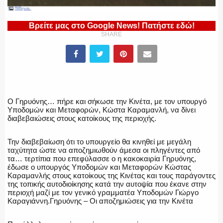
Βρείτε μας στο Google News! Πατήστε εδώ!
SHARE
ΠΥΡΟΣΒΕΣΤΙΚΗ
ΛΙΜΕΝΙΚΟ
Ο Γηρυόνης… πήρε και σήκωσε την Κινέτα, με τον υπουργό
Υποδομών και Μεταφορών, Κώστα Καραμανλή, να δίνει
διαβεβαιώσεις στους κατοίκους της περιοχής.
ΕΝΟΠΛΕΣ ΔΥΝΑΜΕΙΣ
Την διαβεβαίωση ότι το υπουργείο θα κινηθεί με μεγάλη
ταχύτητα ώστε να αποζημιωθούν άμεσα οι πληγέντες από
τα… τερτίπια που επεφύλασσε ο η κακοκαιρία Γηρυόνης,
έδωσε ο υπουργός Υποδομών και Μεταφορών Κώστας
Καραμανλής στους κατοίκους της Κινέτας και τους παράγοντες
της τοπικής αυτοδιοίκησης κατά την αυτοψία που έκανε στην
ΕΚΑΒ
περιοχή μαζί με τον γενικό γραμματέα Υποδομών Γιώργο
Καραγιάννη.Γηρυόνης – Οι αποζημιώσεις για την Κινέτα