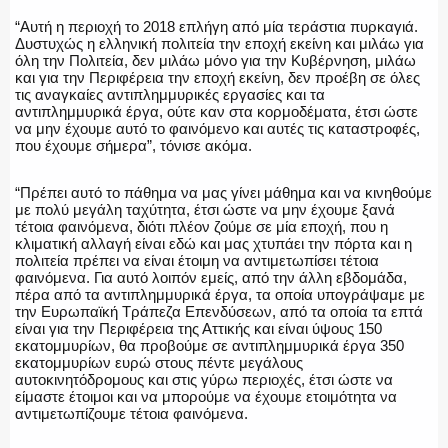
“Αυτή η περιοχή το 2018 επλήγη από μία τεράστια πυρκαγιά.
Δυστυχώς η ελληνική πολιτεία την εποχή εκείνη και μιλάω για
όλη την Πολιτεία, δεν μιλάω μόνο για την Κυβέρνηση, μιλάω
και για την Περιφέρεια την εποχή εκείνη, δεν προέβη σε όλες
τις αναγκαίες αντιπλημμυρικές εργασίες και τα
αντιπλημμυρικά έργα, ούτε καν στα κορμοδέματα, έτσι ώστε
να μην έχουμε αυτό το φαινόμενο και αυτές τις καταστροφές,
που έχουμε σήμερα”, τόνισε ακόμα.
“Πρέπει αυτό το πάθημα να μας γίνει μάθημα και να κινηθούμε
με πολύ μεγάλη ταχύτητα, έτσι ώστε να μην έχουμε ξανά
τέτοια φαινόμενα, διότι πλέον ζούμε σε μία εποχή, που η
κλιματική αλλαγή είναι εδώ και μας χτυπάει την πόρτα και η
πολιτεία πρέπει να είναι έτοιμη να αντιμετωπίσει τέτοια
φαινόμενα. Για αυτό λοιπόν εμείς, από την άλλη εβδομάδα,
πέρα από τα αντιπλημμυρικά έργα, τα οποία υπογράψαμε με
την Ευρωπαϊκή Τράπεζα Επενδύσεων, από τα οποία τα επτά
είναι για την Περιφέρεια της Αττικής και είναι ύψους 150
εκατομμυρίων, θα προβούμε σε αντιπλημμυρικά έργα 350
εκατομμυρίων ευρώ στους πέντε μεγάλους
αυτοκινητόδρομους και στις γύρω περιοχές, έτσι ώστε να
είμαστε έτοιμοι και να μπορούμε να έχουμε ετοιμότητα να
αντιμετωπίζουμε τέτοια φαινόμενα.