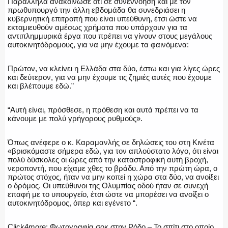
Παράλληλα ανακοίνωσε ότι σε συνεννόηση και με τον
πρωθυπουργό την άλλη εβδομάδα θα συνεδριάσει η
ΑΣΤΥΝΟΜΙΚΟ ΡΕΠΟΡΤΑΖ
κυβερνητική επιτροπή που είναι υπεύθυνη, έτσι ώστε να
εκταμιευθούν αμέσως χρήματα που υπάρχουν για τα
αντιπλημμυρικά έργα που πρέπει να γίνουν στους μεγάλους
αυτοκινητόδρομους, για να μην έχουμε τα φαινόμενα:
Η ΦΩΝΗ ΣΟΥ
Πρώτον, να κλείνει η Ελλάδα στα δύο, έστω και για λίγες ώρες
και δεύτερον, για να μην έχουμε τις ζημιές αυτές που έχουμε
και βλέπουμε εδώ.”
“Αυτή είναι, πρόσθεσε, η πρόθεση και αυτά πρέπει να τα
ΟΠΛΑ/ΕΞΟΠΛΙΣΜΟΣ
κάνουμε με πολύ γρήγορους ρυθμούς».
Όπως ανέφερε ο κ. Καραμανλής σε δηλώσεις του στη Κινέτα
«βρισκόμαστε σήμερα εδώ, για τον απλούστατο λόγο, ότι είναι
πολύ δύσκολες οι ώρες από την καταστροφική αυτή βροχή,
ΟΜΑΔΕΣ ΕΛ.ΑΣ.
νεροποντή, που είχαμε χθες το βράδυ. Από την πρώτη ώρα, ο
πρώτος στόχος, ήταν να μην κοπεί η χώρα στα δύο, να ανοίξει
ο δρόμος. Οι υπεύθυνοι της Ολυμπίας οδού ήταν σε συνεχή
επαφή με το υπουργείο, έτσι ώστε να μπορέσει να ανοίξει ο
αυτοκινητόδρομος, όπερ και εγένετο “.
Click4more: Φωτογραφία σοκ στην Ρόδο – Το σπίτι στο οποίο