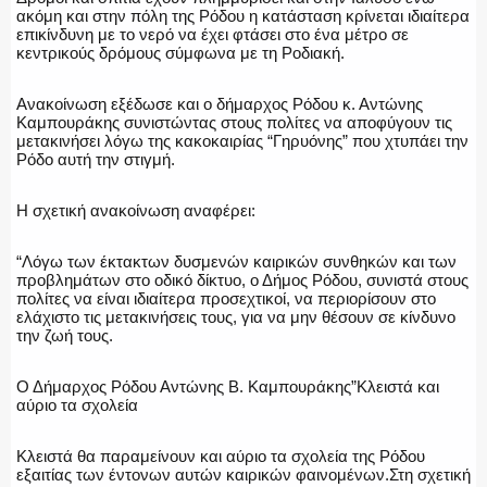
ακόμη και στην πόλη της Ρόδου η κατάσταση κρίνεται ιδιαίτερα
επικίνδυνη με το νερό να έχει φτάσει στο ένα μέτρο σε
κεντρικούς δρόμους σύμφωνα με τη Ροδιακή.
ΑΣΤΥΝΟΜΙΚΟ ΡΕΠΟΡΤΑΖ
Ανακοίνωση εξέδωσε και ο δήμαρχος Ρόδου κ. Αντώνης
Καμπουράκης συνιστώντας στους πολίτες να αποφύγουν τις
μετακινήσει λόγω της κακοκαιρίας “Γηρυόνης” που χτυπάει την
Ρόδο αυτή την στιγμή.
Η ΦΩΝΗ ΣΟΥ
Η σχετική ανακοίνωση αναφέρει:
“Λόγω των έκτακτων δυσμενών καιρικών συνθηκών και των
προβλημάτων στο οδικό δίκτυο, ο Δήμος Ρόδου, συνιστά στους
ΟΠΛΑ/ΕΞΟΠΛΙΣΜΟΣ
πολίτες να είναι ιδιαίτερα προσεχτικοί, να περιορίσουν στο
ελάχιστο τις μετακινήσεις τους, για να μην θέσουν σε κίνδυνο
την ζωή τους.
Ο Δήμαρχος Ρόδου Αντώνης Β. Καμπουράκης”Κλειστά και
ΟΜΑΔΕΣ ΕΛ.ΑΣ.
αύριο τα σχολεία
Κλειστά θα παραμείνουν και αύριο τα σχολεία της Ρόδου
εξαιτίας των έντονων αυτών καιρικών φαινομένων.Στη σχετική