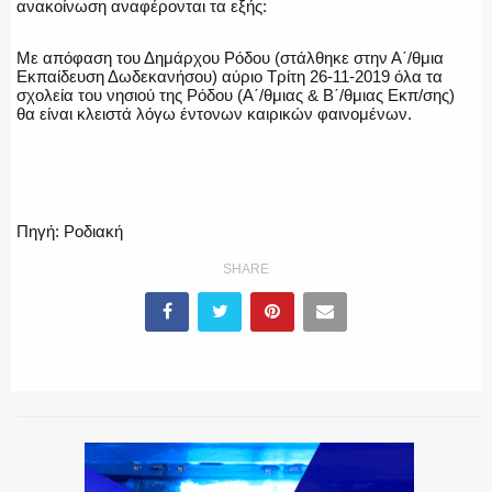
ανακοίνωση αναφέρονται τα εξής:
Με απόφαση του Δημάρχου Ρόδου (στάλθηκε στην Α΄/θμια
Εκπαίδευση Δωδεκανήσου) αύριο Τρίτη 26-11-2019 όλα τα
σχολεία του νησιού της Ρόδου (Α΄/θμιας & Β΄/θμιας Εκπ/σης)
θα είναι κλειστά λόγω έντονων καιρικών φαινομένων.
Πηγή: Ροδιακή
SHARE