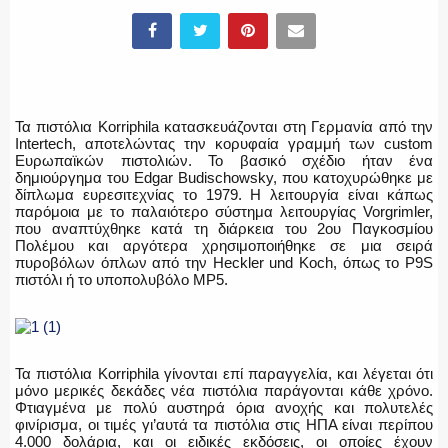
ΕΛΛΗΝΙΚΗ ΑΣΤΥΝΟΜΙΑ
Τα πιστόλια Korriphila κατασκευάζονται στη Γερμανία από την
Intertech, αποτελώντας την κορυφαία γραμμή των custom
ΠΥΡΟΣΒΕΣΤΙΚΗ
Ευρωπαϊκών πιστολιών. Το βασικό σχέδιο ήταν ένα
δημιούργημα του Edgar Budischowsky, που κατοχυρώθηκε με
δίπλωμα ευρεσιτεχνίας το 1979. Η λειτουργία είναι κάπως
παρόμοια με το παλαιότερο σύστημα λειτουργίας Vorgrimler,
που αναπτύχθηκε κατά τη διάρκεια του 2ου Παγκοσμίου
Πολέμου και αργότερα χρησιμοποιήθηκε σε μια σειρά
ΛΙΜΕΝΙΚΟ
πυροβόλων όπλων από την Heckler und Koch, όπως το P9S
πιστόλι ή το υποπολυβόλο MP5.
ΕΝΟΠΛΕΣ ΔΥΝΑΜΕΙΣ
Τα πιστόλια Korriphila γίνονται επί παραγγελία, και λέγεται ότι
μόνο μερικές δεκάδες νέα πιστόλια παράγονται κάθε χρόνο.
Φτιαγμένα με πολύ αυστηρά όρια ανοχής και πολυτελές
φινίρισμα, οι τιμές γι’αυτά τα πιστόλια στις ΗΠΑ είναι περίπου
4.000 δολάρια, και οι ειδικές εκδόσεις, οι οποίες έχουν
ΕΚΑΒ