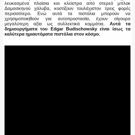
λευκασμένα πλαίσια και κλείστρα από στερεό μπλοκ
Δαμασκηνού χάλυβα, κοστίζουν τουλάχιστον τρεις φορές
περισσότερο. Ενώ αυτά τα πιστόλια μπορούν να
χρησιμοποιηθούν για αυτοπροστασία, έχουν σίγουρα
μεγαλύτερη αξία ως συλλεκτικά κομμάτια.
Αυτά τα
ΑΣΤΥΝΟΜΙΚΟ ΡΕΠΟΡΤΑΖ
δημιουργήματα του Edgar Budischowsky είναι ίσως τα
καλύτερα ημιαυτόματα πιστόλια στον κόσμο.
Η ΦΩΝΗ ΣΟΥ
ΟΠΛΑ/ΕΞΟΠΛΙΣΜΟΣ
ΟΜΑΔΕΣ ΕΛ.ΑΣ.