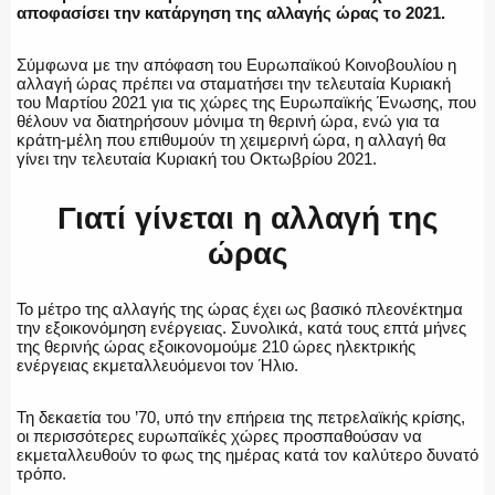
αποφασίσει την κατάργηση της αλλαγής ώρας το 2021.
Σύμφωνα με την απόφαση του Ευρωπαϊκού Κοινοβουλίου η
αλλαγή ώρας πρέπει να σταματήσει την τελευταία Κυριακή
του Μαρτίου 2021 για τις χώρες της Ευρωπαϊκής Ένωσης, που
ΑΣΤΥΝΟΜΙΚΟ ΡΕΠΟΡΤΑΖ
θέλουν να διατηρήσουν μόνιμα τη θερινή ώρα, ενώ για τα
κράτη-μέλη που επιθυμούν τη χειμερινή ώρα, η αλλαγή θα
γίνει την τελευταία Κυριακή του Οκτωβρίου 2021.
Γιατί γίνεται η αλλαγή της
Η ΦΩΝΗ ΣΟΥ
ώρας
Το μέτρο της αλλαγής της ώρας έχει ως βασικό πλεονέκτημα
ΟΠΛΑ/ΕΞΟΠΛΙΣΜΟΣ
την εξοικονόμηση ενέργειας. Συνολικά, κατά τους επτά μήνες
της θερινής ώρας εξοικονομούμε 210 ώρες ηλεκτρικής
ενέργειας εκμεταλλευόμενοι τον Ήλιο.
Τη δεκαετία του ’70, υπό την επήρεια της πετρελαϊκής κρίσης,
οι περισσότερες ευρωπαϊκές χώρες προσπαθούσαν να
ΟΜΑΔΕΣ ΕΛ.ΑΣ.
εκμεταλλευθούν το φως της ημέρας κατά τον καλύτερο δυνατό
τρόπο.