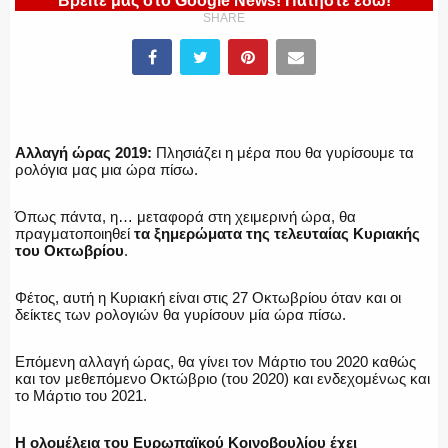
Βρείτε μας στο Google News! Πατήστε εδώ!
SHARE
ΕΛΛΗΝΙΚΗ ΑΣΤΥΝΟΜΙΑ
ΠΥΡΟΣΒΕΣΤΙΚΗ
Αλλαγή ώρας 2019:
Πλησιάζει η μέρα που θα γυρίσουμε τα
ρολόγια μας μια ώρα πίσω.
Όπως πάντα, η… μεταφορά στη χειμερινή ώρα, θα
πραγματοποιηθεί
τα ξημερώματα της τελευταίας Κυριακής
ΛΙΜΕΝΙΚΟ
του Οκτωβρίου
.
Φέτος, αυτή η Κυριακή είναι στις 27 Οκτωβρίου όταν και οι
δείκτες των ρολογιών θα γυρίσουν μία ώρα πίσω.
ΕΝΟΠΛΕΣ ΔΥΝΑΜΕΙΣ
Επόμενη αλλαγή ώρας, θα γίνει τον Μάρτιο του 2020 καθώς
και τον μεθεπόμενο Οκτώβριο (του 2020) και ενδεχομένως και
το Μάρτιο του 2021.
Η ολομέλεια του Ευρωπαϊκού Κοινοβουλίου έχει
ΕΚΑΒ