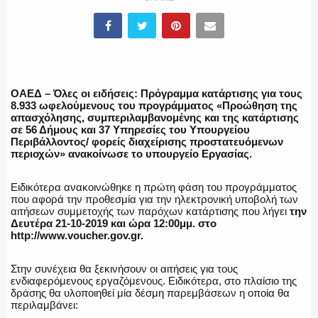
ΕΛΛΗΝΙΚΗ ΑΣΤΥΝΟΜΙΑ
ΠΥΡΟΣΒΕΣΤΙΚΗ
ΟΑΕΔ – Όλες οι ειδήσεις: Πρόγραμμα κατάρτισης για τους
8.933 ωφελούμενους του προγράμματος «Προώθηση της
απασχόλησης, συμπεριλαμβανομένης και της κατάρτισης
σε 56 Δήμους και 37 Υπηρεσίες του Υπουργείου
Περιβάλλοντος/ φορείς διαχείρισης προστατευόμενων
περιοχών» ανακοίνωσε το υπουργείο Εργασίας.
ΛΙΜΕΝΙΚΟ
Ειδικότερα ανακοινώθηκε η πρώτη φάση του προγράμματος
που αφορά την προθεσμία για την ηλεκτρονική υποβολή των
αιτήσεων συμμετοχής των παρόχων κατάρτισης που λήγει
την
Δευτέρα 21-10-2019 και ώρα 12:00μμ. στο
ΕΝΟΠΛΕΣ ΔΥΝΑΜΕΙΣ
http://www.voucher.gov.gr.
Στην συνέχεια θα ξεκινήσουν οι αιτήσεις για τους
ενδιαφερόμενους εργαζόμενους. Ειδικότερα, στο πλαίσιο της
δράσης θα υλοποιηθεί μία δέσμη παρεμβάσεων η οποία θα
ΕΚΑΒ
περιλαμβάνει: