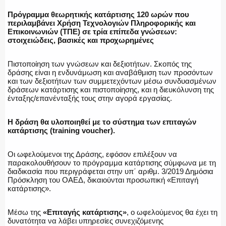
Πρόγραμμα θεωρητικής κατάρτισης 120 ωρών που
περιλαμβάνει Χρήση Τεχνολογιών Πληροφορικής και
Επικοινωνιών (ΤΠΕ) σε τρία επίπεδα γνώσεων:
ΑΣΤΥΝΟΜΙΚΟ ΡΕΠΟΡΤΑΖ
στοιχειώδεις, βασικές και προχωρημένες
Πιστοποίηση των γνώσεων και δεξιοτήτων. Σκοπός της
δράσης είναι η ενδυνάμωση και αναβάθμιση των προσόντων
και των δεξιοτήτων των συμμετεχόντων μέσω συνδυασμένων
Η ΦΩΝΗ ΣΟΥ
δράσεων κατάρτισης και πιστοποίησης, και η διευκόλυνση της
ένταξης/επανένταξής τους στην αγορά εργασίας.
Η δράση θα υλοποιηθεί με το σύστημα των επιταγών
κατάρτισης (training voucher).
ΟΠΛΑ/ΕΞΟΠΛΙΣΜΟΣ
Οι ωφελούμενοι της Δράσης, εφόσον επιλέξουν να
παρακολουθήσουν το πρόγραμμα κατάρτισης σύμφωνα με τη
διαδικασία που περιγράφεται στην υπ΄ αριθμ. 3/2019 Δημόσια
Πρόσκληση του ΟΑΕΔ, δικαιούνται προσωπική «Επιταγή
ΟΜΑΔΕΣ ΕΛ.ΑΣ.
κατάρτισης».
Μέσω της
«Επιταγής κατάρτισης»
, ο ωφελούμενος θα έχει τη
δυνατότητα να λάβει υπηρεσίες συνεχιζόμενης