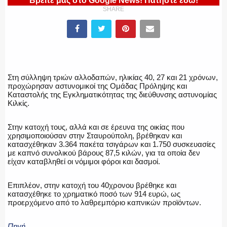
Βρείτε μας στο Google News! Πατήστε εδώ!
ΥΑΤ/ΥΜΕΤ
SHARE
ΕΛΛΗΝΙΚΗ ΑΣΤΥΝΟΜΙΑ
Στη σύλληψη τριών αλλοδαπών, ηλικίας 40, 27 και 21 χρόνων,
προχώρησαν αστυνομικοί της Ομάδας Πρόληψης και
Καταστολής της Εγκληματικότητας της διεύθυνσης αστυνομίας
ΠΥΡΟΣΒΕΣΤΙΚΗ
Κιλκίς.
Στην κατοχή τους, αλλά και σε έρευνα της οικίας που
χρησιμοποιούσαν στην Σταυρούπολη, βρέθηκαν και
κατασχέθηκαν 3.364 πακέτα τσιγάρων και 1.750 συσκευασίες
ΛΙΜΕΝΙΚΟ
με καπνό συνολικού βάρους 87,5 κιλών, για τα οποία δεν
είχαν καταβληθεί οι νόμιμοι φόροι και δασμοί.
Επιπλέον, στην κατοχή του 40χρονου βρέθηκε και
κατασχέθηκε το χρηματικό ποσό των 914 ευρώ, ως
προερχόμενο από το λαθρεμπόριο καπνικών προϊόντων.
ΕΝΟΠΛΕΣ ΔΥΝΑΜΕΙΣ
Πηγή