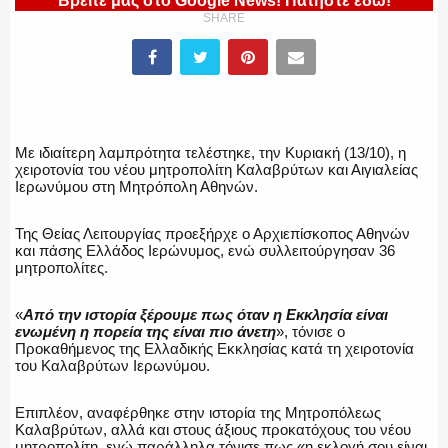
Βρείτε μας στο Google News! Πατήστε εδώ!
SHARE
ΕΛΛΗΝΙΚΗ ΑΣΤΥΝΟΜΙΑ
ΠΥΡΟΣΒΕΣΤΙΚΗ
Με ιδιαίτερη λαμπρότητα τελέστηκε, την Κυριακή (13/10), η
χειροτονία του νέου μητροπολίτη Καλαβρύτων και Αιγιαλείας
Ιερωνύμου στη Μητρόπολη Αθηνών.
ΛΙΜΕΝΙΚΟ
Της Θείας Λειτουργίας προεξήρχε ο Αρχιεπίσκοπος Αθηνών
και πάσης Ελλάδος Ιερώνυμος, ενώ συλλειτούργησαν 36
μητροπολίτες.
«
Από την ιστορία ξέρουμε πως όταν η Εκκλησία είναι
ΕΝΟΠΛΕΣ ΔΥΝΑΜΕΙΣ
ενωμένη η πορεία της είναι πιο άνετη
», τόνισε ο
Προκαθήμενος της Ελλαδικής Εκκλησίας κατά τη χειροτονία
του Καλαβρύτων Ιερωνύμου.
Επιπλέον, αναφέρθηκε στην ιστορία της Μητροπόλεως
ΕΚΑΒ
Καλαβρύτων, αλλά και στους άξιους προκατόχους του νέου
μητροπολίτη, ενώ παράλληλα τόνισε πως «η εκλογή σου είναι