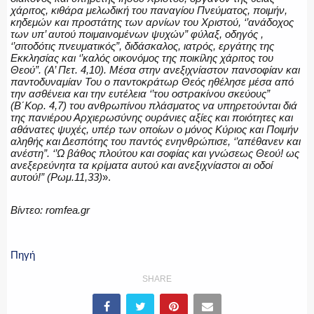
χάριτος, κιθάρα μελωδική του παναγίου Πνεύματος, ποιμήν,
κηδεμών και προστάτης των αρνίων του Χριστού, ‘’ανάδοχος
των υπ’ αυτού ποιμαινομένων ψυχών” φύλαξ, οδηγός ,
‘’σιτοδότις πνευματικός”, διδάσκαλος, ιατρός, εργάτης της
Εκκλησίας και ‘’καλός οικονόμος της ποικίλης χάριτος του
Θεού”. (Α’ Πετ. 4,10). Μέσα στην ανεξιχνίαστον πανσοφίαν και
παντοδυναμίαν Του ο παντοκράτωρ Θεός ηθέλησε μέσα από
την ασθένεια και την ευτέλεια ‘’του οστρακίνου σκεύους”
(Β΄Κορ. 4,7) του ανθρωπίνου πλάσματος να υπηρετούνται διά
της πανιέρου Αρχιερωσύνης ουράνιες αξίες και ποιότητες και
αθάνατες ψυχές, υπέρ των οποίων ο μόνος Κύριος και Ποιμήν
αληθής και Δεσπότης του παντός ενηνθρώπισε, ‘’απέθανεν και
ανέστη”. ‘’Ω βάθος πλούτου και σοφίας και γνώσεως Θεού! ως
ανεξερεύνητα τα κρίματα αυτού και ανεξιχνίαστοι αι οδοί
αυτού!” (Ρωμ.11,33)
».
Βίντεο: romfea.gr
Πηγή
SHARE