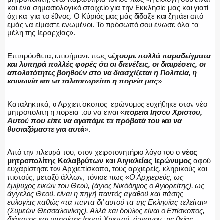
και ένα σημασιολογικό στοιχείο για την Εκκλησία μας και γιατί
όχι και για το έθνος. Ο Κύριός μας μάς δίδαξε και ζητάει από
εμάς να είμαστε ενωμένοι. Το πρόσωπό σου ένωσε όλα τα
μέλη της Ιεραρχίας».
ΑΣΤΥΝΟΜΙΚΟ ΡΕΠΟΡΤΑΖ
Επιπρόσθετα, επισήμανε πως «
έχουμε πολλά παραδείγματα
και λυπηρά πολλές φορές ότι οι διενέξεις, οι διαιρέσεις, οι
απολυτότητες βοηθούν στο να διασχίζεται η Πολιτεία, η
κοινωνία και να ταλαιπωρείται η πορεία μας
».
Η ΦΩΝΗ ΣΟΥ
Καταληκτικά, ο Αρχιεπίσκοπος Ιερώνυμος ευχήθηκε στον νέο
μητροπολίτη η πορεία του να είναι «
πορεία Ιησού Χριστού,
Αυτού που είπε να αγαπάμε τα πρόβατά του και να
θυσιαζόμαστε για αυτά
».
ΟΠΛΑ/ΕΞΟΠΛΙΣΜΟΣ
Από την πλευρά του, στον χειροτονητήριο λόγο του ο
νέος
μητροπολίτης Καλαβρύτων και Αιγιαλείας Ιερώνυμος
αφού
ευχαρίστησε τον Αρχιεπίσκοπο, τους αρχιερείς, κληρικούς και
πιστούς, μεταξύ άλλων, τόνισε πως «
Ο Αρχιερεύς, ως
ΟΜΑΔΕΣ ΕΛ.ΑΣ.
έμψυχος εικών του Θεού, (άγιος Νικόδημος ο Αγιορείτης), ως
άγγελος Θεού, είναι η πηγή παντός αγαθού και πάσης
ευλογίας καθώς «τα πάντα δι’ αυτού τα της Εκλησίας τελείται»
(Συμεών Θεσσαλονίκης). Αλλά και δούλος είναι ο Επίσκοπος,
διάκονος και υπηρέτης Ιησού Χριστού, όργανον της θείας