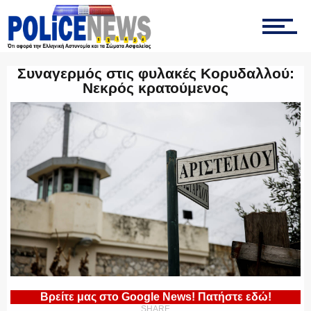
ΤΡΟΧΑΙΑ
Συναγερμός στις φυλακές Κορυδαλλού:
Νεκρός κρατούμενος
ΟΠΚΕ
ΟΜΑΔΑ “Ζ”
ΕΚΑΜ
Βρείτε μας στο Google News! Πατήστε εδώ!
SHARE
ΥΑΤ/ΥΜΕΤ