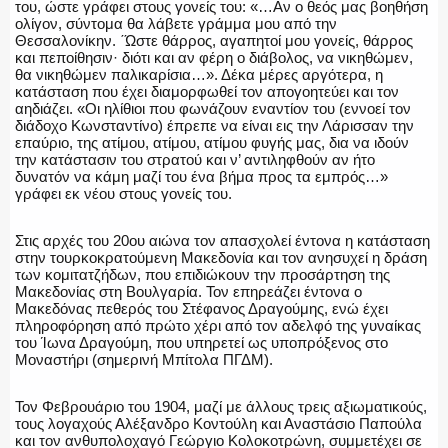
του, ώστε γράφει στους γονείς του: «…Αν ο θεός μας βοηθήση
ολίγον, σύντομα θα λάβετε γράμμα μου από την
Θεσσαλονίκην. ΄Ώστε θάρρος, αγαπητοί μου γονείς, θάρρος
και πεποίθησιν· διότι και αν φέρη ο διάβολος, να νικηθώμεν,
Η ΦΩΝΗ ΣΟΥ
θα νικηθώμεν παλικαρίσια…». Δέκα μέρες αργότερα, η
κατάσταση που έχει διαμορφωθεί τον απογοητεύει και τον
αηδιάζει. «Οι ηλίθιοι που φωνάζουν εναντίον του (εννοεί τον
διάδοχο Κωνσταντίνο) έπρεπε να είναι εις την Λάρισσαν την
επαύριο, της ατίμου, ατίμου, ατίμου φυγής μας, δια να ιδούν
την κατάστασιν του στρατού και ν’ αντιληφθούν αν ήτο
ΟΠΛΑ/ΕΞΟΠΛΙΣΜΟΣ
δυνατόν να κάμη μαζί του ένα βήμα προς τα εμπρός…»
γράφει εκ νέου στους γονείς του.
Στις αρχές του 20ου αιώνα τον απασχολεί έντονα η κατάσταση
στην τουρκοκρατούμενη Μακεδονία και τον ανησυχεί η δράση
ΟΜΑΔΕΣ ΕΛ.ΑΣ.
των κομιτατζήδων, που επιδιώκουν την προσάρτηση της
Μακεδονίας στη Βουλγαρία. Τον επηρεάζει έντονα ο
Μακεδόνας πεθερός του Στέφανος Δραγούμης, ενώ έχει
πληροφόρηση από πρώτο χέρι από τον αδελφό της γυναίκας
του Ίωνα Δραγούμη, που υπηρετεί ως υποπρόξενος στο
Μοναστήρι (σημερινή Μπίτολα ΠΓΔΜ).
Τον Φεβρουάριο του 1904, μαζί με άλλους τρεις αξιωματικούς,
τους λογαχούς Αλέξανδρο Κοντούλη και Αναστάσιο Παπούλα
και τον ανθυπολοχαγό Γεώργιο Κολοκοτρώνη, συμμετέχει σε