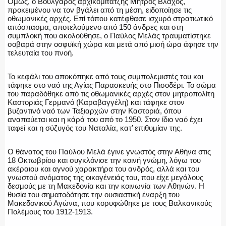
Όμως, ο Βούλγαρος αρχικομιτατζής Μήτρος Βλάχος,
προκειμένου να τον βγάλει από τη μέση, ειδοποίησε τις
οθωμανικές αρχές. Επί τόπου κατέφθασε ισχυρό στρατιωτικό
απόσπασμα, αποτελούμενο από 150 άνδρες και στη
συμπλοκή που ακολούθησε, ο Παύλος Μελάς τραυματίστηκε
σοβαρά στην οσφυϊκή χώρα και μετά από μισή ώρα άφησε την
τελευταία του πνοή.
Το κεφάλι του αποκόπηκε από τους συμπολεμιστές του και
τάφηκε στο ναό της Αγίας Παρασκευής στο Πισοδέρι. Το σώμα
του παραδόθηκε από τις οθωμανικές αρχές στον μητροπολίτη
Καστοριάς Γερμανό (Καραβαγγέλη) και τάφηκε στον
βυζαντινό ναό των Ταξιαρχών στην Καστοριά, όπου
αναπαύεται και η κάρά του από το 1950. Στον ίδιο ναό έχει
ταφεί και η σύζυγός του Ναταλία, κατ’ επιθυμίαν της.
Ο θάνατος του Παύλου Μελά έγινε γνωστός στην Αθήνα στις
18 Οκτωβρίου και συγκλόνισε την κοινή γνώμη, λόγω του
ακέραιου και αγνού χαρακτήρα του ανδρός, αλλά και του
γνωστού ονόματος της οικογένειάς του, που είχε μεγάλους
δεσμούς με τη Μακεδονία και την κοινωνία των Αθηνών. Η
θυσία του σηματοδότησε την ουσιαστική έναρξη του
Μακεδονικού Αγώνα, που κορυφώθηκε με τους Βαλκανικούς
Πολέμους του 1912-1913.