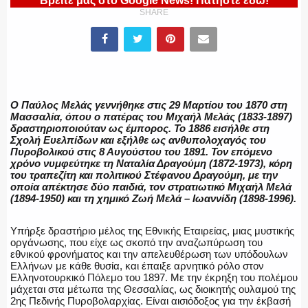
Βρείτε μας στο Google News! Πατήστε εδώ!
SHARE
ΠΥΡΟΣΒΕΣΤΙΚΗ
ΛΙΜΕΝΙΚΟ
Ο Παύλος Μελάς γεννήθηκε στις 29 Μαρτίου του 1870 στη
Μασσαλία, όπου ο πατέρας του Μιχαήλ Μελάς (1833-1897)
δραστηριοποιούταν ως έμπορος. Το 1886 εισήλθε στη
Σχολή Ευελπίδων και εξήλθε ως ανθυπολοχαγός του
Πυροβολικού στις 8 Αυγούστου του 1891. Τον επόμενο
ΕΝΟΠΛΕΣ ΔΥΝΑΜΕΙΣ
χρόνο νυμφεύτηκε τη Ναταλία Δραγούμη (1872-1973), κόρη
του τραπεζίτη και πολιτικού Στέφανου Δραγούμη, με την
οποία απέκτησε δύο παιδιά, τον στρατιωτικό Μιχαήλ Μελά
(1894-1950) και τη χημικό Ζωή Μελά – Ιωαννίδη (1898-1996).
ΕΚΑΒ
Υπήρξε δραστήριο μέλος της Εθνικής Εταιρείας, μιας μυστικής
οργάνωσης, που είχε ως σκοπό την αναζωπύρωση του
εθνικού φρονήματος και την απελευθέρωση των υπόδουλων
Ελλήνων με κάθε θυσία, και έπαιξε αρνητικό ρόλο στον
Ελληνοτουρκικό Πόλεμο του 1897. Με την έκρηξη του πολέμου
μάχεται στα μέτωπα της Θεσσαλίας, ως διοικητής ουλαμού της
ΑΣΤΥΝΟΜΙΚΟ ΡΕΠΟΡΤΑΖ
2ης Πεδινής Πυροβολαρχίας. Είναι αισιόδοξος για την έκβασή