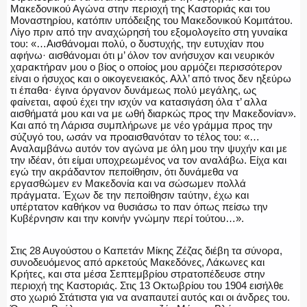
Μακεδονικού Αγώνα στην περιοχή της Καστοριάς και του
Μοναστηρίου, κατόπιν υπόδειξης του Μακεδονικού Κομιτάτου.
Λίγο πριν από την αναχώρησή του εξομολογείτο στη γυναίκα
του: «…Αισθάνομαι πολύ, ο δυστυχής, την ευτυχίαν που
αφήνω· αισθάνομαι ότι μ’ όλον τον ανήσυχον και νευρικόν
χαρακτήραν μου ο βίος ο οποίος μου αρμόζει περισσότερον
είναι ο ήσυχος και ο οικογενειακός. Αλλ’ από τινος δεν ηξεύρω
τι έπαθα· έγινα όργανον δυνάμεως πολύ μεγάλης, ως
φαίνεται, αφού έχει την ισχύν να κατασιγάση όλα τ’ αλλα
αισθήματά μου και να με ωθή διαρκώς προς την Μακεδονίαν».
Και από τη Λάρισα συμπλήρωνε με νέο γράμμα προς την
σύζυγό του, ωσάν να προαισθανόταν το τέλος του: «…
Αναλαμβάνω αυτόν τον αγώνα με όλη μου την ψυχήν και με
την ιδέαν, ότι είμαι υποχρεωμένος να τον αναλάβω. Είχα και
εγώ την ακράδαντον πεποίθησιν, ότι δυνάμεθα να
εργασθώμεν εν Μακεδονία και να σώσωμεν πολλά
πράγματα. Έχων δε την πεποίθησιν ταύτην, έχω και
υπέρτατον καθήκον να θυσιάσω το παν όπως πείσω την
Κυβέρνησιν και την κοινήν γνώμην περί τούτου…».
Στις 28 Αυγούστου ο Καπετάν Μίκης Ζέζας διέβη τα σύνορα,
συνοδευόμενος από αρκετούς Μακεδόνες, Λάκωνες και
Κρήτες, και στα μέσα Σεπτεμβρίου στρατοπέδευσε στην
περιοχή της Καστοριάς. Στις 13 Οκτωβρίου του 1904 εισήλθε
στο χωριό Στάτιστα για να αναπαυτεί αυτός και οι άνδρες του.