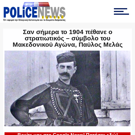
ΟΜΑΔΑ “Ζ”
Σαν σήμερα το 1904 πέθανε ο
στρατιωτικός – σύμβολο του
Μακεδονικού Αγώνα, Παύλος Μελάς
ΕΚΑΜ
ΥΑΤ/ΥΜΕΤ
ΕΛΛΗΝΙΚΗ ΑΣΤΥΝΟΜΙΑ