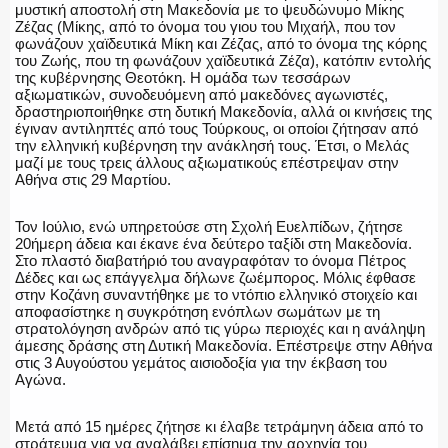
μυστική αποστολή στη Μακεδονία με το ψευδώνυμο Μίκης
Ζέζας (Μίκης, από το όνομα του γιου του Μιχαήλ, που τον
φωνάζουν χαϊδευτικά Μίκη και Ζέζας, από το όνομα της κόρης
του Ζωής, που τη φωνάζουν χαϊδευτικά Ζέζα), κατόπιν εντολής
της κυβέρνησης Θεοτόκη. Η ομάδα των τεσσάρων
αξιωματικών, συνοδευόμενη από μακεδόνες αγωνιστές,
δραστηριοποιήθηκε στη δυτική Μακεδονία, αλλά οι κινήσεις της
έγιναν αντιληπτές από τους Τούρκους, οι οποίοι ζήτησαν από
την ελληνική κυβέρνηση την ανάκλησή τους. Έτσι, ο Μελάς
μαζί με τους τρεις άλλους αξιωματικούς επέστρεψαν στην
Αθήνα στις 29 Μαρτίου.
Τον Ιούλιο, ενώ υπηρετούσε στη Σχολή Ευελπίδων, ζήτησε
20ήμερη άδεια και έκανε ένα δεύτερο ταξίδι στη Μακεδονία.
Στο πλαστό διαβατήριό του αναγραφόταν το όνομα Πέτρος
Δέδες και ως επάγγελμα δήλωνε ζωέμπορος. Μόλις έφθασε
στην Κοζάνη συναντήθηκε με το ντόπιο ελληνικό στοιχείο και
αποφασίστηκε η συγκρότηση ενόπλων σωμάτων με τη
στρατολόγηση ανδρών από τις γύρω περιοχές και η ανάληψη
άμεσης δράσης στη Δυτική Μακεδονία. Επέστρεψε στην Αθήνα
στις 3 Αυγούστου γεμάτος αισιοδοξία για την έκβαση του
Αγώνα.
Μετά από 15 ημέρες ζήτησε κι έλαβε τετράμηνη άδεια από το
στράτευμα για να αναλάβει επίσημα την αρχηγία του