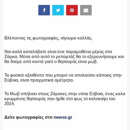
ΥΑΤ/ΥΜΕΤ
ΕΛΛΗΝΙΚΗ ΑΣΤΥΝΟΜΙΑ
Βλέποντας τις φωτογραφίες, σίγουρα κολλάς.
Ναι καλά καταλάβατε είναι ένα παραμυθένιο μέρος στα
Ζάρκα. Μέσα από αυτό το ρεπορτάζ θα το εξερευνήσουμε και
ΠΥΡΟΣΒΕΣΤΙΚΗ
θα δούμε από κοντά γιατί ο θησαυρός είναι μωβ.
Τα φυσικά αξιοθέατα που μπορεί να απολαύσει κάποιος στην
Εύβοια, είναι πραγματικά αμέτρητα.
ΛΙΜΕΝΙΚΟ
Το Μωβ σπήλαιο στους Ζάρακες στην νότια Εύβοια, ένας καλα
κρυμμένος θησαυρός που ήρθε στο φως το καλοκαίρι του
2014.
ΕΝΟΠΛΕΣ ΔΥΝΑΜΕΙΣ
Δείτε φωτογραφίες στο
newse.gr