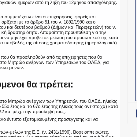
ολογιακών ημερών από τη λήξη του 12μηνου απασχόλησης.
α συμμετέχουν είναι οι επιχειρήσεις, φορείς και
ρίζεται με το άρθρο 51 του ν. 1892/1990 και οι
ώτου και δευτέρου βαθμού (Δήμων και Περιφερειών) του ν.
ομική δραστηριότητα. Απαραίτητη προϋπόθεση για την
αι να μην έχει προβεί σε μείωση του προσωπικού της κατά
νία υποβολής της αίτησης χρηματοδότησης (ημερολογιακά).
ν που θα προσληφθούν από τις επιχειρήσεις που θα
 στο Μητρώο ανέργων των Υπηρεσιών του ΟΑΕΔ, για
δεκα μηνών.
μενοι θα πρέπει:
ι στο Μητρώο ανέργων των Υπηρεσιών του ΟΑΕΔ, ηλικίας
5ο έτος και το 67ο έτος της ηλικίας τους αντίστοιχα) κατά
Α2 και μέχρι την πρόσληψή τους.
νο έντυπο εξατομικευμένης προσέγγισης και να
ατών-μελών της Ε.Ε. (ν. 2431/1996), Βορειοηπειρώτες,