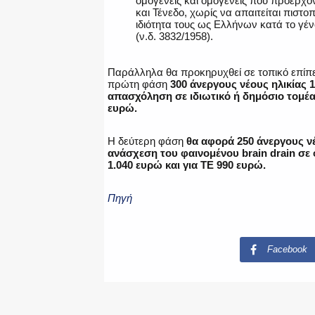
ομογενείς και ομογενείς που προέρχο
και Τένεδο, χωρίς να απαιτείται πιστο
ιδιότητα τους ως Ελλήνων κατά το γέν
(ν.δ. 3832/1958).
Παράλληλα θα προκηρυχθεί σε τοπικό επίπ
πρώτη φάση
300 άνεργους νέους ηλικίας 
απασχόληση σε ιδιωτικό ή δημόσιο τομέα 
ευρώ.
Η δεύτερη φάση
θα αφορά 250 άνεργους νέ
ανάσχεση του φαινομένου brain drain σε 
1.040 ευρώ και για ΤΕ 990 ευρώ.
Πηγή
Facebook