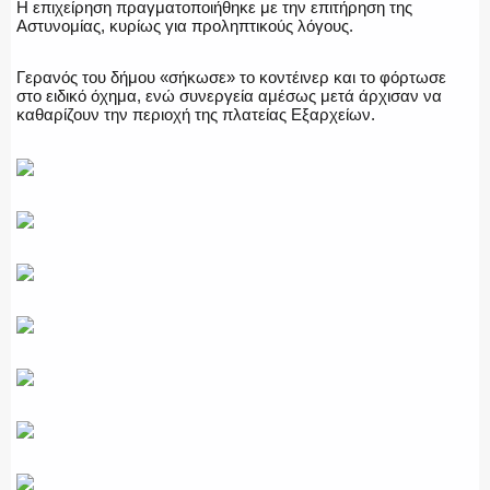
Η επιχείρηση πραγματοποιήθηκε με την επιτήρηση της
ΑΣΤΥΝΟΜΙΚΟ ΡΕΠΟΡΤΑΖ
Αστυνομίας, κυρίως για προληπτικούς λόγους.
Γερανός του δήμου «σήκωσε» το κοντέινερ και το φόρτωσε
στο ειδικό όχημα, ενώ συνεργεία αμέσως μετά άρχισαν να
καθαρίζουν την περιοχή της πλατείας Εξαρχείων.
Η ΦΩΝΗ ΣΟΥ
ΟΠΛΑ/ΕΞΟΠΛΙΣΜΟΣ
ΟΜΑΔΕΣ ΕΛ.ΑΣ.