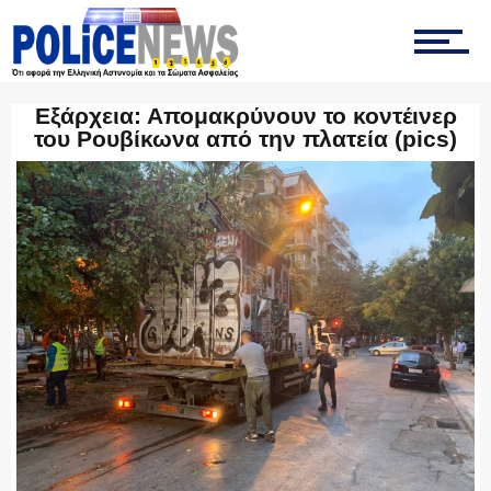
ΟΠΚΕ
Εξάρχεια: Απομακρύνουν το κοντέινερ
του Ρουβίκωνα από την πλατεία (pics)
ΟΜΑΔΑ “Ζ”
ΕΚΑΜ
ΥΑΤ/ΥΜΕΤ
ΕΛΛΗΝΙΚΗ ΑΣΤΥΝΟΜΙΑ