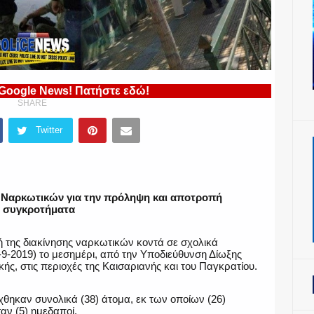
 Google News! Πατήστε εδώ!
SHARE
Twitter
ς Ναρκωτικών
για την πρόληψη και αποτροπή
ά συγκροτήματα
ή της διακίνησης ναρκωτικών κοντά σε σχολικά
9-2019) το μεσημέρι, από την Υποδιεύθυνση Δίωξης
ής, στις περιοχές της Καισαριανής και του Παγκρατίου.
θηκαν συνολικά (38) άτομα, εκ των οποίων (26)
αν (5) ημεδαποί.