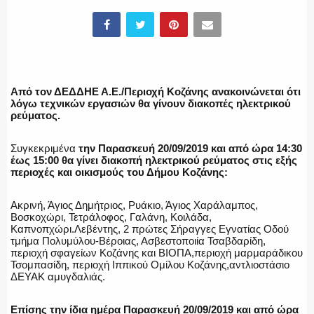
ΕΛΛΗΝΙΚΗ ΑΣΤΥΝΟΜΙΑ
Από τον ΔΕΔΔΗΕ Α.Ε./Περιοχή Κοζάνης ανακοινώνεται ότι
λόγω τεχνικών εργασιών θα γίνουν διακοπές ηλεκτρικού
ρεύματος.
ΠΥΡΟΣΒΕΣΤΙΚΗ
Συγκεκριμένα
την Παρασκευή 20/09/2019 και από ώρα 14:30
έως 15:00 θα γίνει διακοπή ηλεκτρικού ρεύματος στις εξής
περιοχές και οικισμούς του Δήμου Κοζάνης:
ΛΙΜΕΝΙΚΟ
Ακρινή, Άγιος Δημήτριος, Ρυάκιο, Άγιος Χαράλαμπος,
Βοσκοχώρι, Τετράλοφος, Γαλάνη, Κοιλάδα,
Καπνοπχώρι.Λεβέντης, 2 πρώτες Σήραγγες Εγνατίας Οδού
τμήμα Πολυμύλου-Βέροιας, Ασβεστοποιία Τσαβδαρίδη,
περιοχή σφαγείων Κοζάνης και ΒΙΟΠΑ,περιοχή μαρμαράδικου
Τσομπασίδη, περιοχή Ιππικού Ομίλου Κοζάνης,αντλιοστάσιο
ΕΝΟΠΛΕΣ ΔΥΝΑΜΕΙΣ
ΔΕΥΑΚ αμυγδαλιάς.
Επίσης την ίδια ημέρα Παρασκευή 20/09/2019 και από ώρα