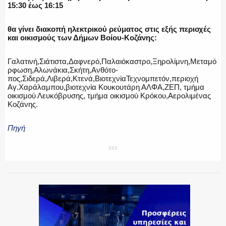
15:30 έως 16:15
ΕΚΑΒ
θα γίνει διακοπή ηλεκτρικού ρεύματος στις εξής περιοχές
και οικισμούς των Δήμων Βοίου-Κοζάνης:
Γαλατινή,Σιάτιστα,Δαφνερό,Παλαιόκαστρο,Ξηρολίμνη,Μεταμό
ΑΣΤΥΝΟΜΙΚΟ ΡΕΠΟΡΤΑΖ
ρφωση,Αλωνάκια,Σκήτη,Ανθότο-
πος,Σιδερά,Λιβερά,Κτενά,ΒιοτεχνίαΤεχνομπετόν,περιοχή
Αγ.Χαράλαμπου,βιοτεχνία Κουκουτάρη ΑΛΦΑ,ΖΕΠ, τμήμα
οικισμού Λευκόβρυσης, τμήμα οικισμού Κρόκου,Αερολιμένας
Κοζάνης.
Η ΦΩΝΗ ΣΟΥ
Πηγή
ΟΠΛΑ/ΕΞΟΠΛΙΣΜΟΣ
ΟΜΑΔΕΣ ΕΛ.ΑΣ.