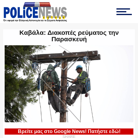
ΤΡΟΧΑΙΑ
Καβάλα: Διακοπές ρεύματος την
Παρασκευή
ΟΠΚΕ
ΟΜΑΔΑ “Ζ”
ΕΚΑΜ
Βρείτε μας στο Google News! Πατήστε εδώ!
ΥΑΤ/ΥΜΕΤ
SHARE