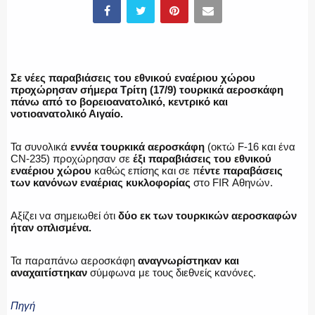
ΥΑΤ/ΥΜΕΤ
ΕΛΛΗΝΙΚΗ ΑΣΤΥΝΟΜΙΑ
Σε νέες παραβιάσεις του εθνικού εναέριου χώρου
προχώρησαν σήμερα Τρίτη (17/9) τουρκικά αεροσκάφη
πάνω από το βορειοανατολικό, κεντρικό και
νοτιοανατολικό Αιγαίο.
ΠΥΡΟΣΒΕΣΤΙΚΗ
Τα συνολικά
εννέα τουρκικά αεροσκάφη
(οκτώ F-16 και ένα
CN-235) προχώρησαν σε
έξι παραβιάσεις του εθνικού
εναέριου χώρου
καθώς επίσης και σε π
έντε παραβάσεις
των κανόνων εναέριας κυκλοφορίας
στο FIR Αθηνών.
ΛΙΜΕΝΙΚΟ
Αξίζει να σημειωθεί ότι
δύο εκ των τουρκικών αεροσκαφών
ήταν οπλισμένα.
Τα παραπάνω αεροσκάφη
αναγνωρίστηκαν και
αναχαιτίστηκαν
σύμφωνα με τους διεθνείς κανόνες.
ΕΝΟΠΛΕΣ ΔΥΝΑΜΕΙΣ
Πηγή