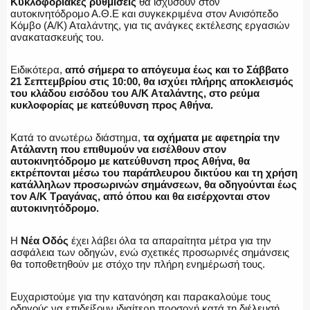
Κυκλοφοριακές ρυθμίσεις
θα ισχύσουν στον
αυτοκινητόδρομο Α.Θ.Ε και συγκεκριμένα στον Ανισόπεδο
Κόμβο (Α/Κ) Αταλάντης, για τις ανάγκες εκτέλεσης εργασιών
ανακατασκευής του.
ΑΣΤΥΝΟΜΙΚΟ ΡΕΠΟΡΤΑΖ
Ειδικότερα,
από σήμερα το απόγευμα έως και το Σάββατο
21 Σεπτεμβρίου στις 10:00, θα ισχύει πλήρης αποκλεισμός
του κλάδου εισόδου του Α/Κ Αταλάντης, στο ρεύμα
κυκλοφορίας με κατεύθυνση προς Αθήνα.
Η ΦΩΝΗ ΣΟΥ
Κατά το ανωτέρω διάστημα,
τα οχήματα με αφετηρία την
Ατάλαντη που επιθυμούν να εισέλθουν στον
αυτοκινητόδρομο με κατεύθυνση προς Αθήνα, θα
εκτρέπονται μέσω του παράπλευρου δικτύου και τη χρήση
κατάλληλων προσωρινών σημάνσεων, θα οδηγούνται έως
ΟΠΛΑ/ΕΞΟΠΛΙΣΜΟΣ
τον Α/Κ Τραγάνας, από όπου και θα εισέρχονται στον
αυτοκινητόδρομο.
Η
Νέα Οδός
έχει λάβει όλα τα απαραίτητα μέτρα για την
ασφάλεια των οδηγών, ενώ σχετικές προσωρινές σημάνσεις
ΟΜΑΔΕΣ ΕΛ.ΑΣ.
θα τοποθετηθούν µε στόχο την πλήρη ενημέρωσή τους.
Ευχαριστούμε για την κατανόηση και παρακαλούμε τους
οδηγούς να επιδείξουν ιδιαίτερη προσοχή κατά τη διέλευσή