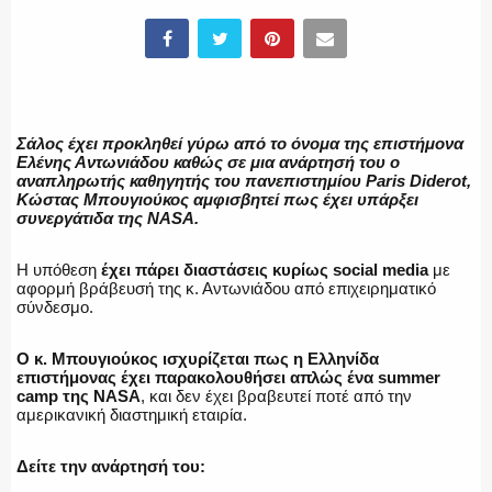
ΕΛΛΗΝΙΚΗ ΑΣΤΥΝΟΜΙΑ
Σάλος έχει προκληθεί γύρω από το όνομα της επιστήμονα
Ελένης Αντωνιάδου καθώς σε μια ανάρτησή του ο
αναπληρωτής καθηγητής του πανεπιστημίου Paris Diderot,
ΠΥΡΟΣΒΕΣΤΙΚΗ
Κώστας Μπουγιούκος αμφισβητεί πως έχει υπάρξει
συνεργάτιδα της NASA.
Η υπόθεση
έχει πάρει διαστάσεις κυρίως social media
με
αφορμή βράβευσή της κ. Αντωνιάδου από επιχειρηματικό
ΛΙΜΕΝΙΚΟ
σύνδεσμο.
Ο κ. Μπουγιούκος ισχυρίζεται πως η Ελληνίδα
επιστήμονας έχει παρακολουθήσει απλώς ένα summer
camp της NASA
, και δεν έχει βραβευτεί ποτέ από την
ΕΝΟΠΛΕΣ ΔΥΝΑΜΕΙΣ
αμερικανική διαστημική εταιρία.
Δείτε την ανάρτησή του: