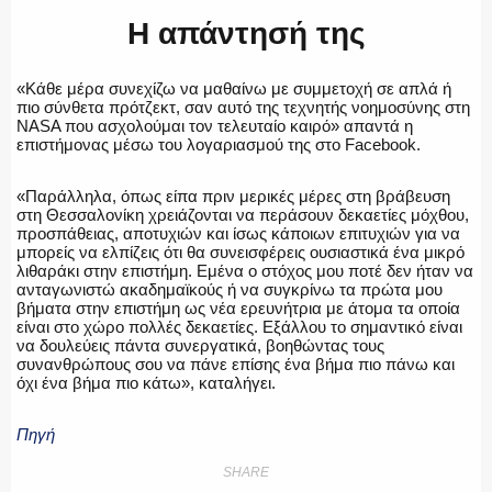
ΕΚΑΒ
H απάντησή της
«Κάθε μέρα συνεχίζω να μαθαίνω με συμμετοχή σε απλά ή
πιο σύνθετα πρότζεκτ, σαν αυτό της τεχνητής νοημοσύνης στη
ΝASA που ασχολούμαι τον τελευταίο καιρό» απαντά η
ΑΣΤΥΝΟΜΙΚΟ ΡΕΠΟΡΤΑΖ
επιστήμονας μέσω του λογαριασμού της στο Facebook.
«Παράλληλα, όπως είπα πριν μερικές μέρες στη βράβευση
στη Θεσσαλονίκη χρειάζονται να περάσουν δεκαετίες μόχθου,
προσπάθειας, αποτυχιών και ίσως κάποιων επιτυχιών για να
Η ΦΩΝΗ ΣΟΥ
μπορείς να ελπίζεις ότι θα συνεισφέρεις ουσιαστικά ένα μικρό
λιθαράκι στην επιστήμη. Εμένα ο στόχος μου ποτέ δεν ήταν να
ανταγωνιστώ ακαδημαϊκούς ή να συγκρίνω τα πρώτα μου
βήματα στην επιστήμη ως νέα ερευνήτρια με άτομα τα οποία
είναι στο χώρο πολλές δεκαετίες. Εξάλλου το σημαντικό είναι
να δουλεύεις πάντα συνεργατικά, βοηθώντας τους
ΟΠΛΑ/ΕΞΟΠΛΙΣΜΟΣ
συνανθρώπους σου να πάνε επίσης ένα βήμα πιο πάνω και
όχι ένα βήμα πιο κάτω», καταλήγει.
Πηγή
ΟΜΑΔΕΣ ΕΛ.ΑΣ.
SHARE