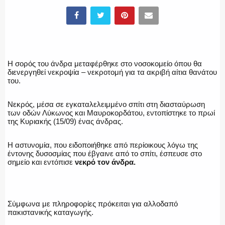
ΥΑΤ/ΥΜΕΤ
ΕΛΛΗΝΙΚΗ ΑΣΤΥΝΟΜΙΑ
Η σορός του άνδρα μεταφέρθηκε στο νοσοκομείο όπου θα
διενεργηθεί νεκροψία – νεκροτομή για τα ακριβή αίτια θανάτου
του.
ΠΥΡΟΣΒΕΣΤΙΚΗ
Νεκρός, μέσα σε εγκαταλελειμμένο σπίτι στη διασταύρωση
των οδών Λύκωνος και Μαυροκορδάτου, εντοπίστηκε το πρωί
της Κυριακής (15/09) ένας άνδρας.
Η αστυνομία, που ειδοποιήθηκε από περίοικους λόγω της
ΛΙΜΕΝΙΚΟ
έντονης δυσοσμίας που έβγαινε από το σπίτι, έσπευσε στο
σημείο και εντόπισε
νεκρό τον άνδρα.
ΕΝΟΠΛΕΣ ΔΥΝΑΜΕΙΣ
Σύμφωνα με πληροφορίες πρόκειται για αλλοδαπό
πακιστανικής καταγωγής.