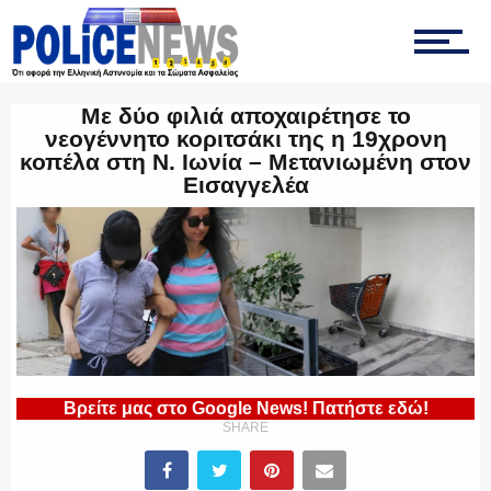
ΟΠΚΕ
Με δύο φιλιά αποχαιρέτησε το
νεογέννητο κοριτσάκι της η 19χρονη
κοπέλα στη Ν. Ιωνία – Μετανιωμένη στον
ΟΜΑΔΑ “Ζ”
Εισαγγελέα
ΕΚΑΜ
ΥΑΤ/ΥΜΕΤ
Βρείτε μας στο Google News! Πατήστε εδώ!
SHARE