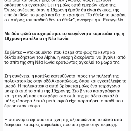
σκόπευε να εγκαταλείψει τη μόλις εφτά ημερών κόρη της.
Όπως ανέφερε, όταν η 19χρονη έμαθε ότι είναι έγκυος, της
ΑΣΤΥΝΟΜΙΚΟ ΡΕΠΟΡΤΑΖ
είπε ότι θέλει το μωρό και θα το κρατήσει. “Το ήθελε το μωράκι,
ο πατέρας του παιδιού δεν το ήθελε”, ανέφερε η κ. Ευαγγελία.
Με δύο φιλιά αποχαιρέτησε το νεογέννητο κοριτσάκι της η
19χρονη κοπέλα στη Νέα Ιωνία
Η ΦΩΝΗ ΣΟΥ
Σε βίντεο – ντοκουμέντο, που έφερε στο φως το κεντρικό
δελτίο ειδήσεων του Alpha, η νεαρή διακρίνεται να βγαίνει από
το σπίτι της στη Νέα Ιωνία κρατώντας αγκαλιά το μωρό της.
ΟΠΛΑ/ΕΞΟΠΛΙΣΜΟΣ
Στη συνέχεια, η κοπέλα κατευθύνεται προς την πυλωτή της
πολυκατοικίας στην οδό Ακροπόλεως, όπου και εγκατέλειψε το
μωρό. Η πολυκατοικία αυτή βρίσκεται μόλις ένα τετράγωνο
μακριά από το σπίτι της 19χρονης. Στο βίντεο καταγράφεται
και η στιγμή που επιστρέφει στο σπίτι της με άδεια αγκαλιά
μόλις τέσσερα λεπτά μετά, αφού είχε παρατήσει το παιδί που
ΟΜΑΔΕΣ ΕΛ.ΑΣ.
έφερε στον κόσμο.
Η αστυνομία έφτασε στα ίχνη της αξιοποιώντας το υλικό από
διάφορες κάμερες ασφαλείας που υπήρχαν στην περιοχή.