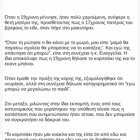
Όταν η 19χρονη γέννησε, ήταν πολύ χαρούμενη, ανέφερε η
θετή μητέρα της, προσθέτοντας πως ο 17χρονος πατέρας του
βρέφους το είδε, όταν πήγε στο μαιευτήριο.
“Όταν τη ρώτησα τι θα κάνει με το μωρό, μου είπε ‘μαμά θα
πηγαίνω σχολείο θα μπορέσεις να το κοιτάξεις;’. Και εγώ της
απάντησα ότι μπορώ”, είπε στη συνέχεια η κ. Ευαγγελία. Η
ίδια αποκάλυψε πως η 19χρονη θήλασε το κοριτσάκι της και το
έκανε μπάνιο.
Όταν έμαθε την πράξη της κόρης της, εξομολογήθηκε ότι
νευρίασε, αλλά στη συνέχεια δήλωσε κατηγορηματικά ότι “εγώ
μπορώ να μεγαλώσω το παιδί”.
Στο μεταξύ, μιλώντας στην ίδια εκπομπή, ένας από τους
αστυνομικούς που χειρίστηκαν την υπόθεση τόνισε πως η
κατάσταση που αντιμετώπισαν ήταν τέτοια, που δεν μπορούσε
να συγκρατήσει τα δάκρυά του.
“Το κοριτσάκι ήταν μία κούκλα και της είπα ότι από εδώ και
πέρα μικρή μου είμαστε όλοι εδώ για να σε βοηθήσουμε.