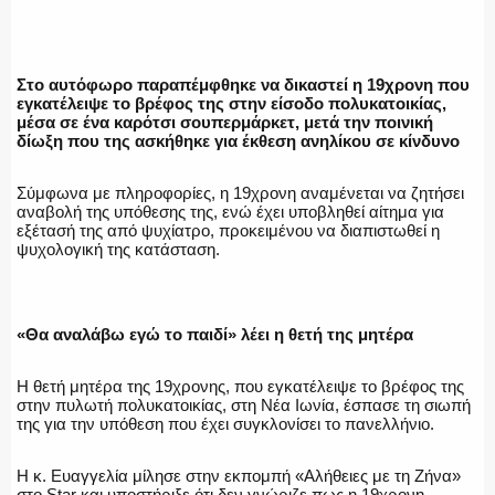
ΕΛΛΗΝΙΚΗ ΑΣΤΥΝΟΜΙΑ
Στο αυτόφωρο παραπέμφθηκε να δικαστεί η 19χρονη που
εγκατέλειψε το βρέφος της στην είσοδο πολυκατοικίας,
ΠΥΡΟΣΒΕΣΤΙΚΗ
μέσα σε ένα καρότσι σουπερμάρκετ, μετά την ποινική
δίωξη που της ασκήθηκε για έκθεση ανηλίκου σε κίνδυνο
Σύμφωνα με πληροφορίες, η 19χρονη αναμένεται να ζητήσει
αναβολή της υπόθεσης της, ενώ έχει υποβληθεί αίτημα για
ΛΙΜΕΝΙΚΟ
εξέτασή της από ψυχίατρο, προκειμένου να διαπιστωθεί η
ψυχολογική της κατάσταση.
ΕΝΟΠΛΕΣ ΔΥΝΑΜΕΙΣ
«Θα αναλάβω εγώ το παιδί» λέει η θετή της μητέρα
Η θετή μητέρα της 19χρονης, που εγκατέλειψε το βρέφος της
στην πυλωτή πολυκατοικίας, στη Νέα Ιωνία, έσπασε τη σιωπή
της για την υπόθεση που έχει συγκλονίσει το πανελλήνιο.
ΕΚΑΒ
Η κ. Ευαγγελία μίλησε στην εκπομπή «Αλήθειες με τη Ζήνα»
στο Star και υποστήριξε ότι δεν γνώριζε πως η 19χρονη