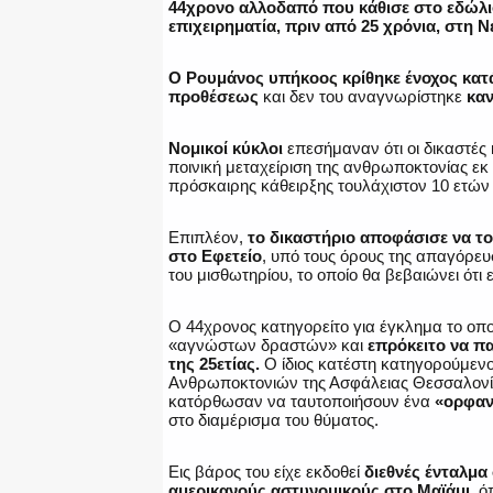
44χρονο αλλοδαπό που κάθισε στο εδώλι
επιχειρηματία, πριν από 25 χρόνια, στη
Ο Ρουμάνος υπήκοος κρίθηκε ένοχος κατ
προθέσεως
και δεν του αναγνωρίστηκε
καν
Νομικοί κύκλοι
επεσήμαναν ότι οι δικαστές
ποινική μεταχείριση της ανθρωποκτονίας ε
πρόσκαιρης κάθειρξης τουλάχιστον 10 ετών δ
Επιπλέον,
το δικαστήριο αποφάσισε να το
στο Εφετείο
, υπό τους όρους της απαγόρευ
του μισθωτηρίου, το οποίο θα βεβαιώνει ότι 
Ο 44χρονος κατηγορείτο για έγκλημα το οποί
«αγνώστων δραστών» και
επρόκειτο να π
της 25ετίας.
Ο ίδιος κατέστη κατηγορούμενο
Ανθρωποκτονιών της Ασφάλειας Θεσσαλονίκη
κατόρθωσαν να ταυτοποιήσουν ένα
«ορφαν
στο διαμέρισμα του θύματος.
Εις βάρος του είχε εκδοθεί
διεθνές ένταλμα
αμερικανούς αστυνομικούς στο Μαϊάμι
, ό