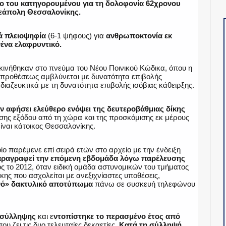
ο του κατηγορουμένου για τη δολοφονία 62χρονου
 Νεάπολη Θεσσαλονίκης.
ά πλειοψηφία
(6-1 ψήφους) για
ανθρωποκτονία εκ
ένα ελαφρυντικό.
 κινήθηκαν στο πνεύμα του Νέου Ποινικού Κώδικα, όπου η
κ προθέσεως αμβλύνεται με δυνατότητα επιβολής
ιαζευκτικά με τη δυνατότητα επιβολής ισόβιας κάθειρξης.
ν αφήσει ελεύθερο ενόψει της δευτεροβάθμιας δίκης
σης εξόδου από τη χώρα και της προσκόμισης εκ μέρους
είναι κάτοικος Θεσσαλονίκης.
ο παρέμενε επί σειρά ετών στο αρχείο με την ένδειξη
αραγραφεί την επόμενη εβδομάδα λόγω παρέλευσης
ς το 2012, όταν ειδική ομάδα αστυνομικών του τμήματος
ς που ασχολείται με ανεξιχνίαστες υποθέσεις,
ό» δακτυλικό αποτύπωμα
πάνω σε συσκευή τηλεφώνου
 σύλληψης
και ε
ντοπίστηκε το περασμένο έτος από
που ζει τις δυο τελευταίες δεκαετίες.
Κατά τη σύλληψή