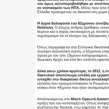
του όμως αυτοπυροβολήθηκε με συνέπεια
σε νοσοκομείο των ΗΠΑ.
Μόλις πριν από λ
Ελλάδα προκειμένου να δικαστεί στη χώρα 
Η άγρια δολοφονία του 62χρονου συνέβη σ
Νεάπολη.
Ο άτυχος άνδρας βρέθηκες νεκρός
δεμένα και η σορός σκεπασμένη με πετσέτες
συμπέρασμα ότι το κίνητρο της δολοφονίας 
Όπως περιγράφεται στα Ελληνικά δικαστικά
συνάψει σεξουαλική σχέση, ο 62χρονος επιχ
σχέση με τον τότε 19χρονο κατηγορούμενο,
διωκτικές Αρχές και έτσι δεν κατέστη εφικτό
Δέκα οκτώ χρόνια αργότερα, το 2012, η 
δακτυλικό αποτύπωμα εστάλη για εργαστη
ενταχθεί στο διακρατικό δίκτυο ανταλλα
εξέταση που πραγματοποίησαν οι Ρουμάνοι 
ανήκει στον 44χρονο που ήταν σεσημασμένο
Απολογούμενος στο
Μικτό Ορκωτό Δικαστ
πράξη που του καταλογίζεται. Όπως ανέφερε
αναζητώντας δουλειά, ενώ κοιμόταν σε πάρκ