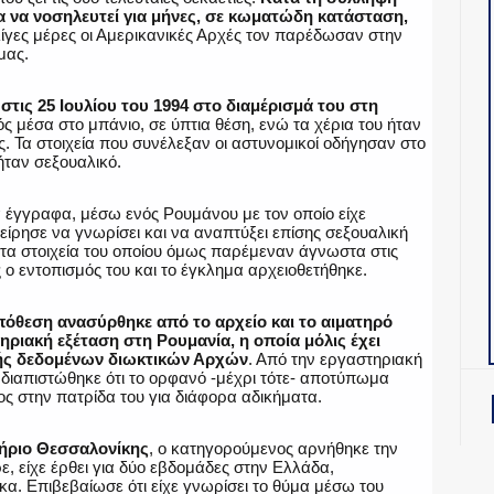
 να νοσηλευτεί για μήνες, σε κωματώδη κατάσταση,
ίγες μέρες οι Αμερικανικές Αρχές τον παρέδωσαν στην
μας.
τις 25 Ιουλίου του 1994 στο διαμέρισμά του στη
 μέσα στο μπάνιο, σε ύπτια θέση, ενώ τα χέρια του ήταν
. Τα στοιχεία που συνέλεξαν οι αστυνομικοί οδήγησαν στο
ήταν σεξουαλικό.
 έγγραφα, μέσω ενός Ρουμάνου με τον οποίο είχε
είρησε να γνωρίσει και να αναπτύξει επίσης σεξουαλική
 τα στοιχεία του οποίου όμως παρέμεναν άγνωστα στις
ς ο εντοπισμός του και το έγκλημα αρχειοθετήθηκε.
υπόθεση ανασύρθηκε από το αρχείο και το αιματηρό
ριακή εξέταση στη Ρουμανία, η οποία μόλις έχει
γής δεδομένων διωκτικών Αρχών
. Από την εργαστηριακή
διαπιστώθηκε ότι το ορφανό -μέχρι τότε- αποτύπωμα
ς στην πατρίδα του για διάφορα αδικήματα.
ήριο Θεσσαλονίκης
, ο κατηγορούμενος αρνήθηκε την
, είχε έρθει για δύο εβδομάδες στην Ελλάδα,
α. Επιβεβαίωσε ότι είχε γνωρίσει το θύμα μέσω του